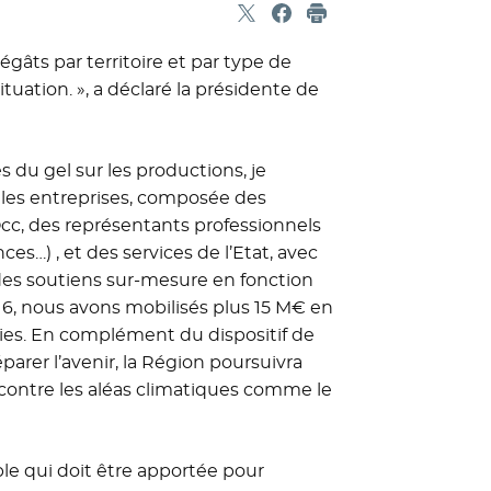
Partager sur X
- Nouvelle fenêtre
Partager sur Facebook
- Nouvelle fenêtre
Imprimer
égâts par territoire et par type de
ituation. », a déclaré la présidente de
 du gel sur les productions, je
r les entreprises, composée des
cc, des représentants professionnels
s…) , et des services de l’Etat, avec
 des soutiens sur-mesure en fonction
16, nous avons mobilisés plus 15 M€ en
ies. En complément du dispositif de
éparer l’avenir, la Région poursuivra
 contre les aléas climatiques comme le
ble qui doit être apportée pour