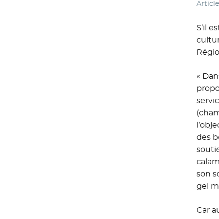
Articl
S’il 
cultur
Régio
« Dan
propo
servi
(cham
l’obj
des b
souti
calami
son s
gel ma
Car a