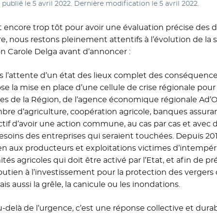
e publié le
5 avril 2022
. Dernière modification le
5 avril 2022
.
est encore trop tôt pour avoir une évaluation précise des d
e, nous restons pleinement attentifs à l’évolution de la s
n Carole Delga avant d’annoncer :
s l’attente d’un état des lieux complet des conséquences
se la mise en place d’une cellule de crise régionale pou
ces de la Région, de l’agence économique régionale Ad’O
bre d’agriculture, coopération agricole, banques assurance
ectif d’avoir une action commune, au cas par cas et avec
esoins des entreprises qui seraient touchées. Depuis 20
en aux producteurs et exploitations victimes d’intempér
tés agricoles qui doit être activé par l’Etat, et afin de pr
outien à l’investissement pour la protection des vergers
is aussi la grêle, la canicule ou les inondations.
u-delà de l’urgence, c’est une réponse collective et dura