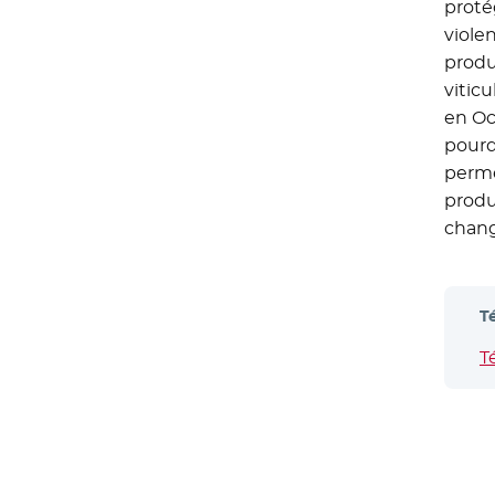
proté
viole
produ
vitic
en Oc
pourq
perme
produ
chang
T
T