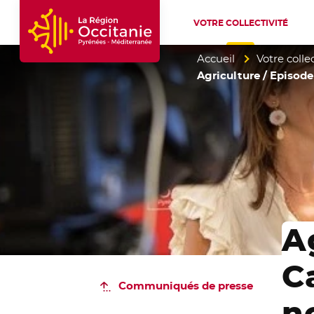
VOTRE COLLECTIVITÉ
Accueil Région Occitanie / Pyrénées-Mé
Accueil
Votre collec
Agriculture / Episode 
A
C
Communiqués de presse
n