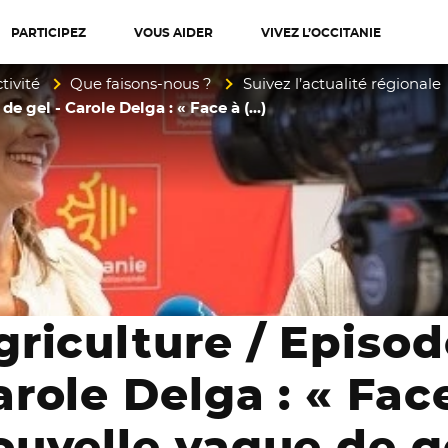
PARTICIPEZ
VOUS AIDER
VIVEZ L’OCCITANIE
diterranée
tivité
Que faisons-nous ?
Suivez l’actualité régionale
de gel - Carole Delga : « Face à (…)
griculture / Episod
arole Delga : « Fac
ouvelle vague de gel