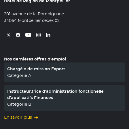
Hôtel de Région de Montpellier
201 avenue de la Pompignane
34064 Montpellier cedex 02
Retrouvez nous sur X
- Nouvelle fenêtre
Retrouvez nous sur Facebook
- Nouvelle fenêtre
Retrouvez nous sur Instagram
- Nouvelle fenêtre
Retrouvez nous sur Linkedin
- Nouvelle fenêtre
Retrouvez nous sur Youtube
- Nouvelle fenêtre
Nos dernières offres d'emploi
Chargé.e de mission Export
Catégorie A
Instructeur.trice d'administration fonctionelle
d'applicatifs Finances
Catégorie B
En savoir plus