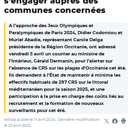
s’engager auprès des
communes concernées
A l’approche des Jeux Olympiques et
Paralympiques de Paris 2024, Didier Codorniou et
Muriel Abadie, représentant Carole Delga
présidente de la Région Occitanie, ont adressé
vendredi 5 avril un courrier au ministre de
l’Intérieur, Gérald Darmanin, pour l’alerter sur
l’absence de CRS sur les plages d’Occitanie cet été.
Ils demandent à l’État de maintenir à minima les
effectifs habituels de 297 CRS sur le littoral
méditerranéen pour la saison 2025, et une
participation à la prise en charge des coûts liés au
recrutement et la formation de nouveaux
surveillants pour cet été.
Article publié le
11 avril 2024
. Dernière modification
Partager sur
- Nouvelle f
Partage
- Nouvel
Imp
le
23 avril 2024
.