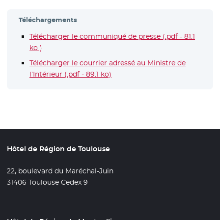
Téléchargements
Télécharger le communiqué de presse (.pdf - 81.1
ko )
- Nouvelle fenêtre
Télécharger le courrier adressé au Ministre de
l’Intérieur (.pdf - 89.1 ko)
- Nouvelle fenêtre
Hôtel de Région de Toulouse
22, boulevard du Maréchal-Juin
31406 Toulouse Cedex 9