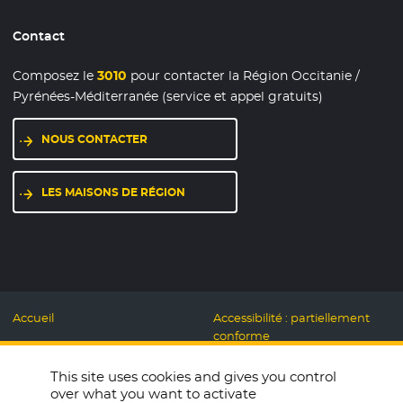
Contact
Composez le
3010
pour contacter la Région Occitanie /
Pyrénées-Méditerranée (service et appel gratuits)
NOUS CONTACTER
LES MAISONS DE RÉGION
Accueil
Accessibilité : partiellement
conforme
Mentions légales
Label Numérique
This site uses cookies and gives you control
Données personnelles et
Responsable
over what you want to activate
Cookies