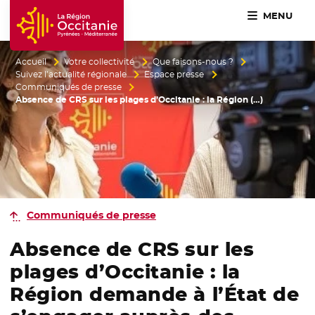
MENU
Accueil Région Occitanie / Pyrénées-Méditerranée
Accueil
Votre collectivité
Que faisons-nous ?
Suivez l’actualité régionale
Espace presse
Communiqués de presse
Absence de CRS sur les plages d’Occitanie : la Région (…)
Communiqués de presse
Absence de CRS sur les
plages d’Occitanie : la
Région demande à l’État de