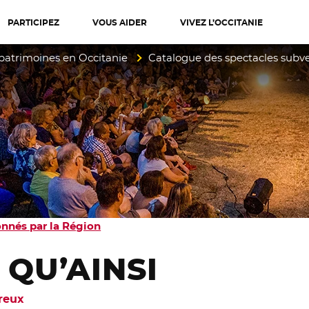
PARTICIPEZ
VOUS AIDER
VIVEZ L’OCCITANIE
diterranée
 patrimoines en Occitanie
Catalogue des spectacles subv
nnés par la Région
QU’AINSI
reux