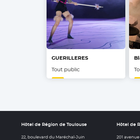
GUERILLERES
Bl
Tout public
To
Hôtel de Région de Toulouse
Hôtel de 
22, boulevard du Maréchal-Juin
201 avenue