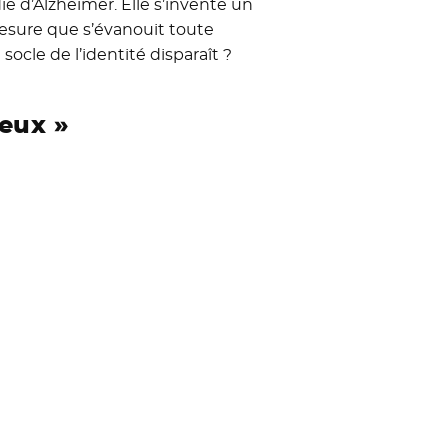
e d’Alzheimer. Elle s’invente un
mesure que s’évanouit toute
socle de l’identité disparaît ?
eux »