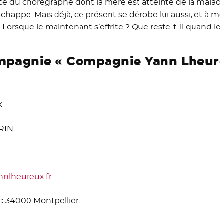
ité du chorégraphe dont la mère est atteinte de la maladi
chappe. Mais déjà, ce présent se dérobe lui aussi, et à 
? Lorsque le maintenant s’effrite ? Que reste-t-il quand le 
ompagnie « Compagnie Yann Lheur
X
RIN
nnlheureux.fr
 :
34000 Montpellier