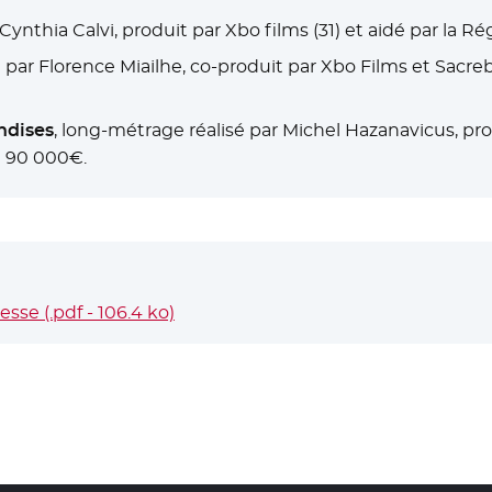
 Cynthia Calvi, produit par Xbo films (31) et aidé par la 
é par Florence Miailhe, co-produit par Xbo Films et Sacre
ndises
, long-métrage réalisé par Michel Hazanavicus, prod
e 90 000€.
se (.pdf - 106.4 ko)
- Nouvelle fenêtre