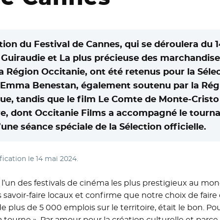
ition du Festival de Cannes, qui se déroulera du 
n Guiraudie et La plus précieuse des marchandis
 Région Occitanie, ont été retenus pour la Sélecti
Emma Benestan, également soutenu par la Régio
ique, tandis que le film Le Comte de Monte-Crist
re, dont Occitanie Films a accompagné le tourna
une séance spéciale de la Sélection officielle.
fication le
14 mai 2024
.
r l’un des festivals de cinéma les plus prestigieux au m
 savoir-faire locaux et confirme que notre choix de faire
de plus de 5 000 emplois sur le territoire, était le bon. Po
ça tourne ». Par amour pour la création culturelle et par