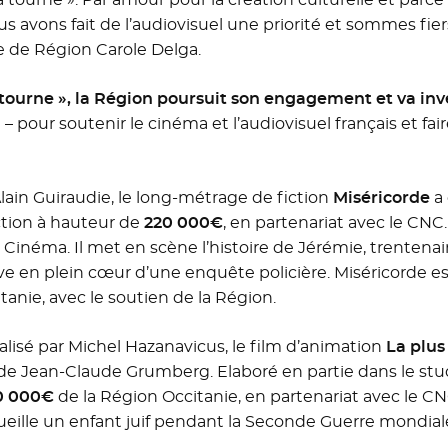
ous avons fait de l’audiovisuel une priorité et sommes fie
nte de Région Carole Delga.
 tourne », la Région poursuit son engagement et va inve
 pour soutenir le cinéma et l’audiovisuel français et fair
lain Guiraudie, le long-métrage de fiction
Miséricorde
a 
tion à hauteur de
220 000€
, en partenariat avec le CN
Cinéma. Il met en scène l’histoire de Jérémie, trentenai
ouve en plein cœur d’une enquête policière. Miséricorde est
tanie, avec le soutien de la Région.
éalisé par Michel Hazanavicus, le film d’animation
La plus
Jean-Claude Grumberg. Elaboré en partie dans le stud
0 000€
de la Région Occitanie, en partenariat avec le CNC
eille un enfant juif pendant la Seconde Guerre mondial