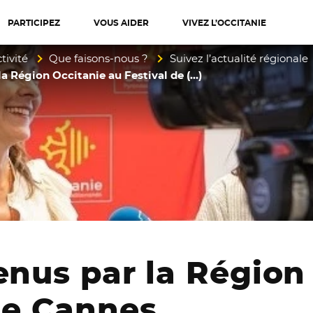
PARTICIPEZ
VOUS AIDER
VIVEZ L’OCCITANIE
diterranée
tivité
Que faisons-nous ?
Suivez l’actualité régionale
la Région Occitanie au Festival de (…)
enus par la Région
de Cannes