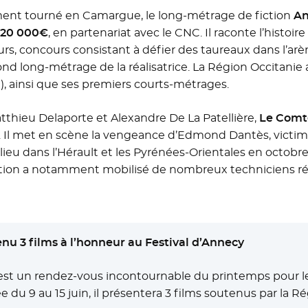
ement tourné en Camargue, le long-métrage de fiction
An
220 000€
, en partenariat avec le CNC. Il raconte l’histoi
s, concours consistant à défier des taureaux dans l’arè
econd long-métrage de la réalisatrice. La Région Occitan
), ainsi que ses premiers courts-métrages.
atthieu Delaporte et Alexandre De La Patellière,
Le Comt
Il met en scène la vengeance d’Edmond Dantès, victime
lieu dans l’Hérault et les Pyrénées-Orientales en octob
uction a notamment mobilisé de nombreux techniciens r
nu 3 films à l’honneur au Festival d’Annecy
y est un rendez-vous incontournable du printemps pour l
 du 9 au 15 juin, il présentera 3 films soutenus par la Ré