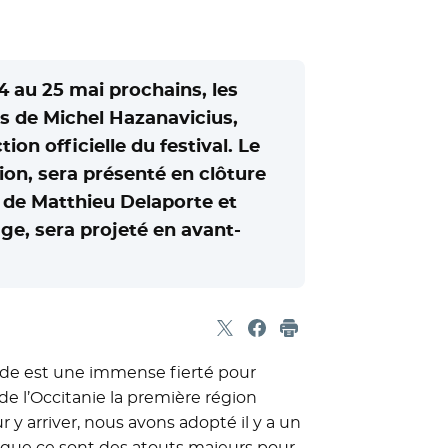
14 au 25 mai prochains, les
es de Michel Hazanavicius,
on officielle du festival. Le
n, sera présenté en clôture
o de Matthieu Delaporte et
ge, sera projeté en avant-
Partager sur X
- Nouvelle fenêtre
Partager sur Facebook
- Nouvelle fenêtre
Imprimer
onde est une immense fierté pour
 de l’Occitanie la première région
ur y arriver, nous avons adopté il y a un
ce que ce sont des atouts majeurs pour