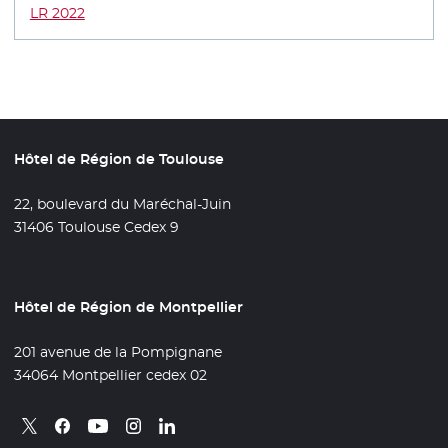
LR 2022
- Nouvelle fenêtre
Hôtel de Région de Toulouse
22, boulevard du Maréchal-Juin
31406 Toulouse Cedex 9
Hôtel de Région de Montpellier
201 avenue de la Pompignane
34064 Montpellier cedex 02
Retrouvez nous sur X
- Nouvelle fenêtre
Retrouvez nous sur Facebook
- Nouvelle fenêtre
Retrouvez nous sur Instagram
- Nouvelle fenêtre
Retrouvez nous sur Linkedin
- Nouvelle fenêtre
Retrouvez nous sur Youtube
- Nouvelle fenêtre