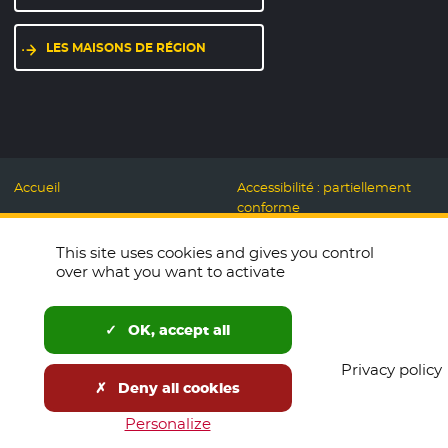
LES MAISONS DE RÉGION
Accueil
Accessibilité : partiellement
conforme
Mentions légales
Label Numérique
This site uses cookies and gives you control
Données personnelles et
Responsable
over what you want to activate
Cookies
Accueillons ensemble
Espace presse
Labo des usages Web
OK, accept all
Télécharger le logo
Plan du site
Privacy policy
English
Deny all cookies
Newsletters
Open Data
Personalize
Tous nos sites
Marchés publics