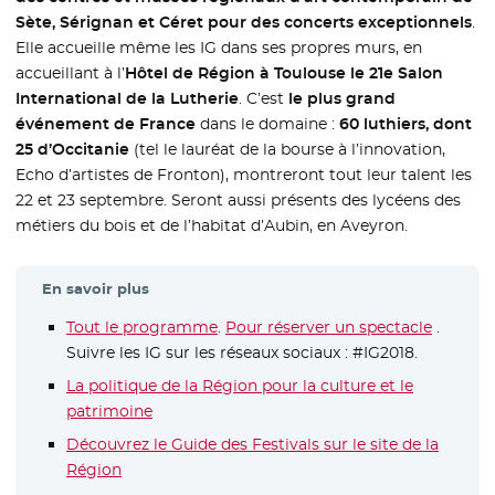
Sète, Sérignan et Céret pour des concerts exceptionnels
.
Elle accueille même les IG dans ses propres murs, en
accueillant à l’
Hôtel de Région à Toulouse le 21e Salon
International de la Lutherie
. C’est
le plus grand
événement de France
dans le domaine :
60 luthiers, dont
25 d’Occitanie
(tel le lauréat de la bourse à l’innovation,
Echo d’artistes de Fronton), montreront tout leur talent les
22 et 23 septembre. Seront aussi présents des lycéens des
métiers du bois et de l’habitat d’Aubin, en Aveyron.
En savoir plus
Tout le programme
- Nouvelle fenêtre
.
Pour réserver un spectacle
- Nouvel
.
Suivre les IG sur les réseaux sociaux : #IG2018.
La politique de la Région pour la culture et le
patrimoine
Découvrez le Guide des Festivals sur le site de la
Région