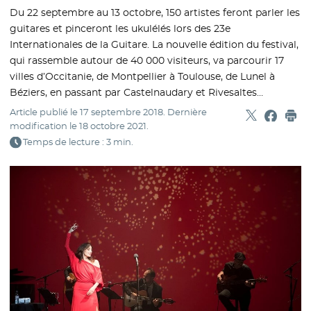
Du 22 septembre au 13 octobre, 150 artistes feront parler les
guitares et pinceront les ukulélés lors des 23e
Internationales de la Guitare. La nouvelle édition du festival,
qui rassemble autour de 40 000 visiteurs, va parcourir 17
villes d’Occitanie, de Montpellier à Toulouse, de Lunel à
Béziers, en passant par Castelnaudary et Rivesaltes…
Article publié le
17 septembre 2018
. Dernière
Partager sur
- Nouvelle f
Partage
- Nouvel
Imp
modification le
18 octobre 2021
.
Temps de lecture : 3 min.