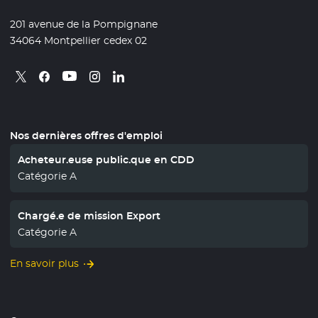
201 avenue de la Pompignane
34064 Montpellier cedex 02
Retrouvez nous sur X
- Nouvelle fenêtre
Retrouvez nous sur Facebook
- Nouvelle fenêtre
Retrouvez nous sur Instagram
- Nouvelle fenêtre
Retrouvez nous sur Linkedin
- Nouvelle fenêtre
Retrouvez nous sur Youtube
- Nouvelle fenêtre
Nos dernières offres d'emploi
Acheteur.euse public.que en CDD
Catégorie A
Chargé.e de mission Export
Catégorie A
En savoir plus