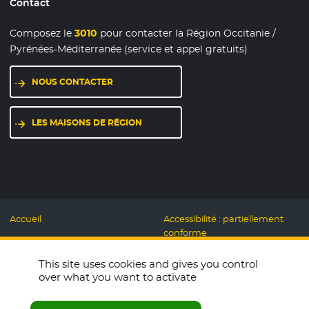
Contact
Composez le
3010
pour contacter la Région Occitanie /
Pyrénées-Méditerranée (service et appel gratuits)
NOUS CONTACTER
LES MAISONS DE RÉGION
Accueil
Accessibilité : partiellement
conforme
Mentions légales
Label Numérique
This site uses cookies and gives you control
Données personnelles et
Responsable
over what you want to activate
Cookies
Accueillons ensemble
Espace presse