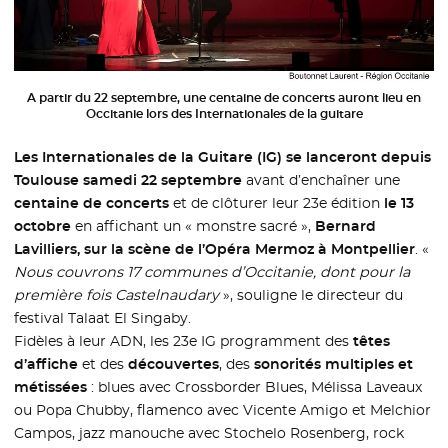
A partir du 22 septembre, une centaine de concerts auront lieu en
Occitanie lors des Internationales de la guitare
Les Internationales de la Guitare (IG) se lanceront depuis
Toulouse samedi 22 septembre
avant d’enchaîner une
centaine de concerts
et de clôturer leur 23e édition
le 13
octobre
en affichant un « monstre sacré »,
Bernard
Lavilliers, sur la scène de l’Opéra Mermoz à Montpellier
. «
Nous couvrons 17 communes d’Occitanie, dont pour la
première fois Castelnaudary
», souligne le directeur du
festival Talaat El Singaby.
Fidèles à leur ADN, les 23e IG programment des
têtes
d’affiche
et des
découvertes
, des
sonorités multiples et
métissées
: blues avec Crossborder Blues, Mélissa Laveaux
ou Popa Chubby, flamenco avec Vicente Amigo et Melchior
Campos, jazz manouche avec Stochelo Rosenberg, rock