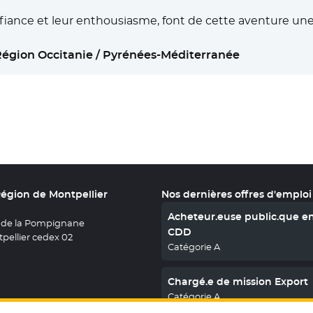
nfiance et leur enthousiasme, font de cette aventure une 
Région Occitanie / Pyrénées-Méditerranée
Région de Montpellier
Nos dernières offres d'emploi
Acheteur.euse public.que e
 de la Pompignane
CDD
pellier cedex 02
Catégorie A
Chargé.e de mission Export
Catégorie A