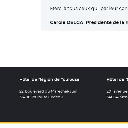
Merci à tous ceux qui, par leur co
Carole DELGA, Présidente de la 
Hôtel de Région de Toulouse
Hôtel de 
22, boulevard du Maréchal-Juin
201 avenue
31406 Toulouse Cedex 9
34064 Mont