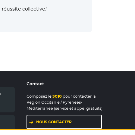
réussite collective."
Contact
n
Composez le
3010
pour contacter la
Région Occitanie / Pyrénées-
Méditerranée (service et appel gratuits)
NOUS CONTACTER