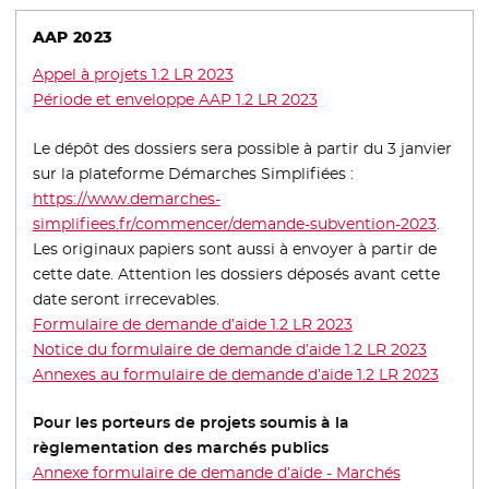
AAP 2023
Appel à projets 1.2 LR 2023
- Nouvelle fenêtre
Période et enveloppe AAP 1.2 LR 2023
- Nouvelle fenêtre
Le dépôt des dossiers sera possible à partir du 3 janvier
sur la plateforme Démarches Simplifiées :
https://www.demarches-
simplifiees.fr/commencer/demande-subvention-2023
- Nouv
.
Les originaux papiers sont aussi à envoyer à partir de
cette date. Attention les dossiers déposés avant cette
date seront irrecevables.
Formulaire de demande d’aide 1.2 LR 2023
- Nouvelle fenêtre
Notice du formulaire de demande d’aide 1.2 LR 2023
- Nouvel
Annexes au formulaire de demande d’aide 1.2 LR 2023
- Nouv
Pour les porteurs de projets soumis à la
règlementation des marchés publics
Annexe formulaire de demande d’aide - Marchés