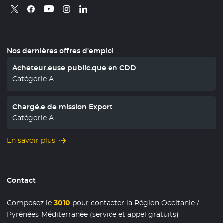
Retrouvez nous sur X
- Nouvelle fenêtre
Retrouvez nous sur Facebook
- Nouvelle fenêtre
Retrouvez nous sur Instagram
- Nouvelle fenêtre
Retrouvez nous sur Linkedin
- Nouvelle fenêtre
Retrouvez nous sur Youtube
- Nouvelle fenêtre
Nos dernières offres d'emploi
Acheteur.euse public.que en CDD
Catégorie A
Chargé.e de mission Export
Catégorie A
En savoir plus
Contact
Composez le
3010
pour contacter la Région Occitanie /
Pyrénées-Méditerranée (service et appel gratuits)