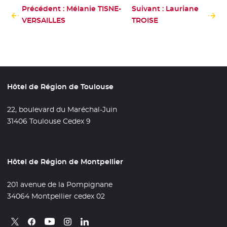
Précédent : Mélanie TISNE-
Suivant : Lauriane
VERSAILLES
TROISE
Hôtel de Région de Toulouse
22, boulevard du Maréchal-Juin
31406 Toulouse Cedex 9
Hôtel de Région de Montpellier
201 avenue de la Pompignane
34064 Montpellier cedex 02
Retrouvez nous sur X
- Nouvelle fenêtre
Retrouvez nous sur Facebook
- Nouvelle fenêtre
Retrouvez nous sur Instagram
- Nouvelle fenêtre
Retrouvez nous sur Linkedin
- Nouvelle fenêtre
Retrouvez nous sur Youtube
- Nouvelle fenêtre