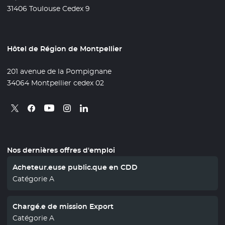
31406 Toulouse Cedex 9
Hôtel de Région de Montpellier
201 avenue de la Pompignane
34064 Montpellier cedex 02
Retrouvez nous sur X
- Nouvelle fenêtre
Retrouvez nous sur Facebook
- Nouvelle fenêtre
Retrouvez nous sur Instagram
- Nouvelle fenêtre
Retrouvez nous sur Linkedin
- Nouvelle fenêtre
Retrouvez nous sur Youtube
- Nouvelle fenêtre
Nos dernières offres d'emploi
Acheteur.euse public.que en CDD
Catégorie A
Chargé.e de mission Export
Catégorie A