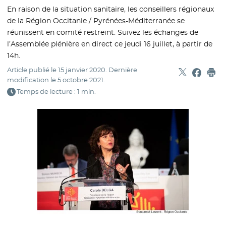
En raison de la situation sanitaire, les conseillers régionaux
de la Région Occitanie / Pyrénées-Méditerranée se
réunissent en comité restreint. Suivez les échanges de
l’Assemblée plénière en direct ce jeudi 16 juillet, à partir de
14h.
Article publié le
15 janvier 2020
. Dernière
Partager sur
- Nouvelle f
Partage
- Nouvel
Imp
modification le
5 octobre 2021
.
Temps de lecture : 1 min.