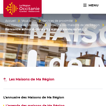
MENU
Accueil Région Occitanie / Pyrénées-Méditerranée
Accueil
Vous aider
Services de proximité
Les Maisons de Ma Région
L’agenda des maisons de Ma Région
Rencontre autour du livre « Il y a plus inconnu qu’un (…)
Les Maisons de Ma Région
L’annuaire des Maisons de Ma Région
L’agenda des maisons de Ma Région