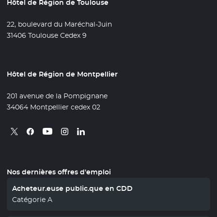
Hôtel de Région de Toulouse
22, boulevard du Maréchal-Juin
31406 Toulouse Cedex 9
Hôtel de Région de Montpellier
201 avenue de la Pompignane
34064 Montpellier cedex 02
Retrouvez nous sur X
- Nouvelle fenêtre
Retrouvez nous sur Facebook
- Nouvelle fenêtre
Retrouvez nous sur Instagram
- Nouvelle fenêtre
Retrouvez nous sur Linkedin
- Nouvelle fenêtre
Retrouvez nous sur Youtube
- Nouvelle fenêtre
Nos dernières offres d'emploi
Acheteur.euse public.que en CDD
Catégorie A