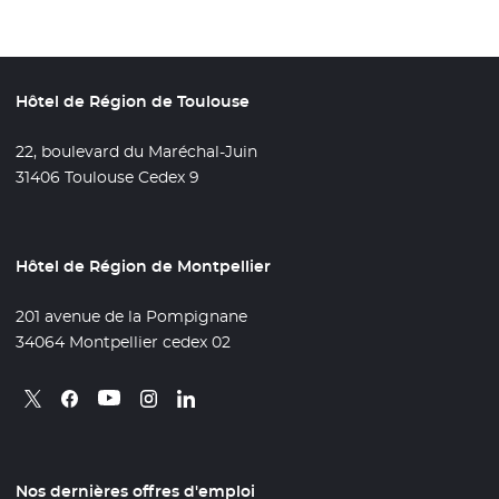
Hôtel de Région de Toulouse
22, boulevard du Maréchal-Juin
31406 Toulouse Cedex 9
Hôtel de Région de Montpellier
201 avenue de la Pompignane
34064 Montpellier cedex 02
Retrouvez nous sur X
- Nouvelle fenêtre
Retrouvez nous sur Facebook
- Nouvelle fenêtre
Retrouvez nous sur Instagram
- Nouvelle fenêtre
Retrouvez nous sur Linkedin
- Nouvelle fenêtre
Retrouvez nous sur Youtube
- Nouvelle fenêtre
Nos dernières offres d'emploi