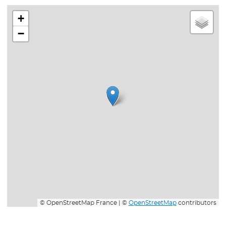
+
−
© OpenStreetMap France | ©
OpenStreetMap
contributors