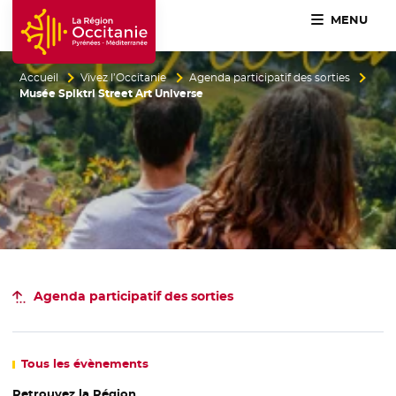
MENU
Accueil Région Occitanie / Pyrénées-Méditerranée
Accueil
Vivez l’Occitanie
Agenda participatif des sorties
Musée Spiktri Street Art Universe
Agenda participatif
des sorties
Tous
les évènements
Retrouvez la Région