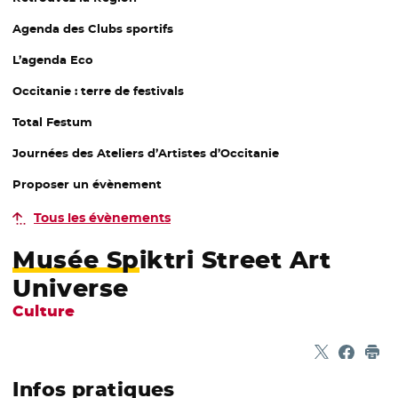
Agenda des Clubs sportifs
L’agenda Eco
Occitanie : terre de festivals
Total Festum
Journées des Ateliers d’Artistes d’Occitanie
Proposer un évènement
Tous les évènements
Musée Spiktri Street Art
Universe
Culture
Partager sur
- Nouvelle f
Partage
- Nouvel
Imp
Infos pratiques