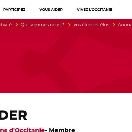
PARTICIPEZ
VOUS AIDER
VIVEZ L’OCCITANIE
diterranée
tivité
Qui sommes nous ?
Vos élues et élus
Annuai
ADER
ens d'Occitanie
- Membre