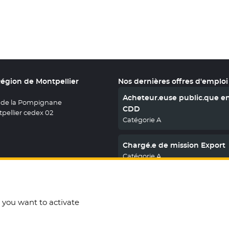
Région de Montpellier
Nos dernières offres d'emploi
Acheteur.euse public.que e
 de la Pompignane
CDD
pellier cedex 02
Catégorie A
Chargé.e de mission Export
Catégorie A
En savoir plus
nous sur X
le fenêtre
uvez nous sur Facebook
ouvelle fenêtre
etrouvez nous sur Youtube
- Nouvelle fenêtre
Retrouvez nous sur Instagram
- Nouvelle fenêtre
Retrouvez nous sur Linkedin
- Nouvelle fenêtre
t you want to activate
t Cookies
Espace presse
Télécharger le logo
English
Open Data
March