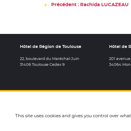
Précédent : Rachida LUCAZEAU
Hôtel de Région de Toulouse
Hôtel de 
22, boulevard du Maréchal-Juin
201 avenue
31406 Toulouse Cedex 9
34064 Mont
Retrouvez 
- Nouvel
Retro
- N
R
This site uses cookies and gives you control over wha
Accueil
Mentions légales
Données personnelles e