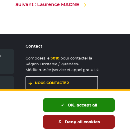
Suivant : Laurence MAGNE
Contact
n
Composez le
3010
pour contacter la
Région Occitanie / Pyrénées-
Méditerranée (service et appel gratuits)
NOUS CONTACTER
LES MAISONS DE RÉGION
OK, accept all
Deny all cookies
és publics
Accessibilité : partiellement conforme