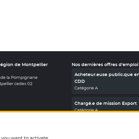
Région de Montpellier
Nos dernières offres d'emploi
Acheteur.euse public.que e
 de la Pompignane
CDD
pellier cedex 02
Catégorie A
Chargé.e de mission Export
Catégorie A
En savoir plus
nous sur X
le fenêtre
uvez nous sur Facebook
ouvelle fenêtre
etrouvez nous sur Youtube
- Nouvelle fenêtre
Retrouvez nous sur Instagram
- Nouvelle fenêtre
Retrouvez nous sur Linkedin
- Nouvelle fenêtre
t you want to activate