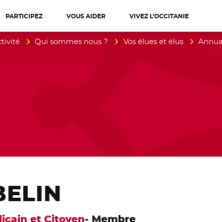
PARTICIPEZ
VOUS AIDER
VIVEZ L’OCCITANIE
diterranée
tivité
Qui sommes nous ?
Vos élues et élus
Annuai
BELIN
cain et Citoyen
- Membre