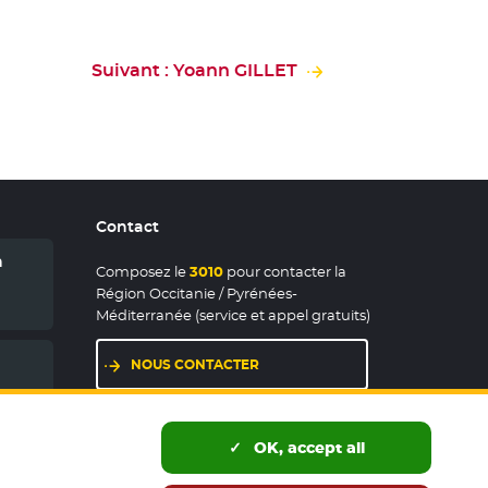
Suivant : Yoann GILLET
Contact
n
Composez le
3010
pour contacter la
Région Occitanie / Pyrénées-
Méditerranée (service et appel gratuits)
NOUS CONTACTER
LES MAISONS DE RÉGION
OK, accept all