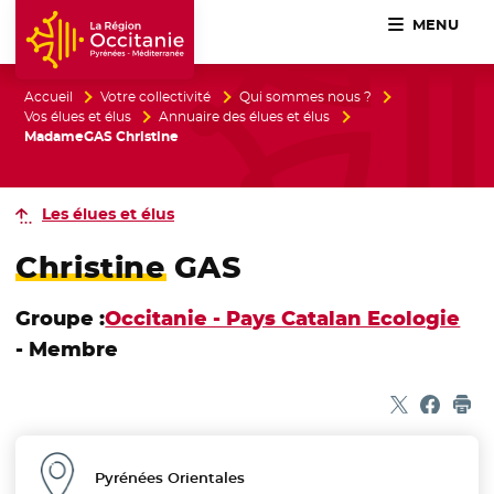
MENU
Accueil Région Occitanie / Pyrénées-Méditerranée
Accueil
Votre collectivité
Qui sommes nous ?
Vos élues et élus
Annuaire des élues et élus
MadameGAS Christine
Les élues et élus
Christine GAS
Groupe :
Occitanie - Pays Catalan Ecologie
- Membre
Partager sur
- Nouvelle f
Partage
- Nouvel
Imp
Pyrénées Orientales
Département :