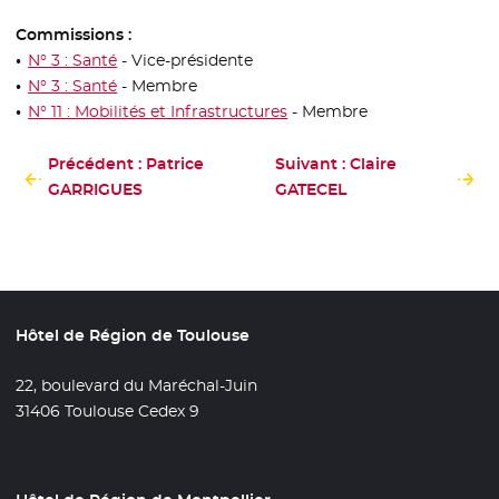
Commissions :
N° 3 : Santé
- Vice-présidente
N° 3 : Santé
- Membre
N° 11 : Mobilités et Infrastructures
- Membre
Précédent : Patrice
Suivant : Claire
GARRIGUES
GATECEL
Hôtel de Région de Toulouse
22, boulevard du Maréchal-Juin
31406 Toulouse Cedex 9