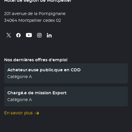
Hôtel de Région de Montpellier
201 avenue de la Pompignane
34064 Montpellier cedex 02
Retrouvez nous sur X
- Nouvelle fenêtre
Retrouvez nous sur Facebook
- Nouvelle fenêtre
Retrouvez nous sur Instagram
- Nouvelle fenêtre
Retrouvez nous sur Linkedin
- Nouvelle fenêtre
Retrouvez nous sur Youtube
- Nouvelle fenêtre
Nos dernières offres d'emploi
Acheteur.euse public.que en CDD
Catégorie A
Chargé.e de mission Export
Catégorie A
En savoir plus