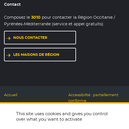
Contact
Composez le
3010
pour contacter la Région Occitanie /
Pyrénées-Méditerranée (service et appel gratuits)
NOUS CONTACTER
LES MAISONS DE RÉGION
Accueil
Accessibilité : partiellement
conforme
Mentions légales
Label Numérique
This site uses cookies and gives you control
Données personnelles et
Responsable
over what you want to activate
Cookies
Accueillons ensemble
Espace presse