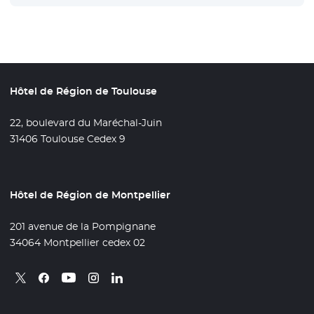
Hôtel de Région de Toulouse
22, boulevard du Maréchal-Juin
31406 Toulouse Cedex 9
Hôtel de Région de Montpellier
201 avenue de la Pompignane
34064 Montpellier cedex 02
Retrouvez nous sur X
- Nouvelle fenêtre
Retrouvez nous sur Facebook
- Nouvelle fenêtre
Retrouvez nous sur Instagram
- Nouvelle fenêtre
Retrouvez nous sur Linkedin
- Nouvelle fenêtre
Retrouvez nous sur Youtube
- Nouvelle fenêtre