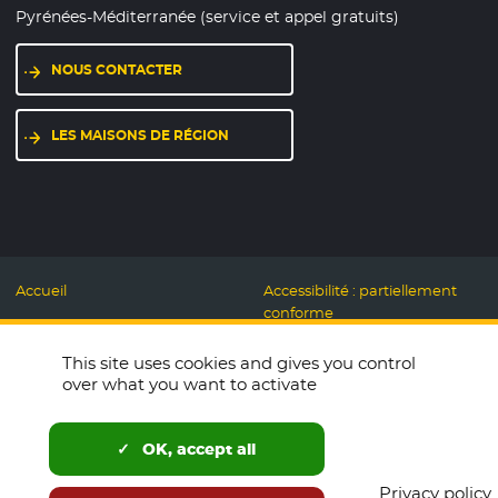
Pyrénées-Méditerranée (service et appel gratuits)
NOUS CONTACTER
LES MAISONS DE RÉGION
Accueil
Accessibilité : partiellement
conforme
Mentions légales
Label Numérique
This site uses cookies and gives you control
Données personnelles et
Responsable
over what you want to activate
Cookies
Accueillons ensemble
Espace presse
Labo des usages Web
OK, accept all
Télécharger le logo
Plan du site
Privacy policy
English