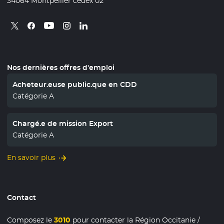
34064 Montpellier cedex 02
Retrouvez nous sur X
- Nouvelle fenêtre
Retrouvez nous sur Facebook
- Nouvelle fenêtre
Retrouvez nous sur Instagram
- Nouvelle fenêtre
Retrouvez nous sur Linkedin
- Nouvelle fenêtre
Retrouvez nous sur Youtube
- Nouvelle fenêtre
Nos dernières offres d'emploi
Acheteur.euse public.que en CDD
Catégorie A
Chargé.e de mission Export
Catégorie A
En savoir plus
Contact
Composez le
3010
pour contacter la Région Occitanie /