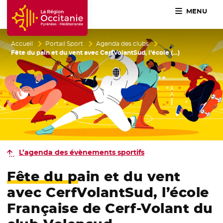
MENU
Accueil Région Occitanie / Pyrénées-Méditerranée
Accueil
Portail Sport
Agenda des clubs
Fête du pain et du vent avec CerfVolantSud, l’école (…)
L’agenda des évènements sportifs
Fête du pain et du vent
avec CerfVolantSud, l’école
Française de Cerf-Volant du