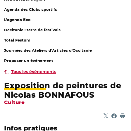
Agenda des Clubs sportifs
L’agenda Eco
Occitanie : terre de festivals
Total Festum
Journées des Ateliers d’Artistes d’Occitanie
Proposer un évènement
Tous les évènements
Exposition de peintures de
Nicolas BONNAFOUS
Culture
Partager sur
- Nouvelle f
Partage
- Nouvel
Imp
Infos pratiques