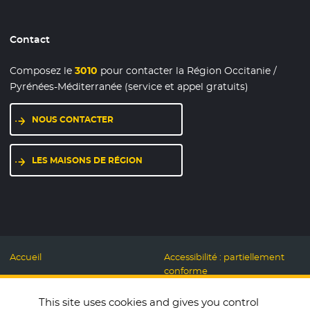
Contact
Composez le
3010
pour contacter la Région Occitanie /
Pyrénées-Méditerranée (service et appel gratuits)
NOUS CONTACTER
LES MAISONS DE RÉGION
Accueil
Accessibilité : partiellement
conforme
Mentions légales
Label Numérique
This site uses cookies and gives you control
Données personnelles et
Responsable