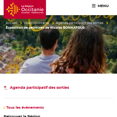
MENU
Accueil Région Occitanie / Pyrénées-Méditerranée
Accueil
Vivez l’Occitanie
Agenda participatif des sorties
Exposition de peintures de Nicolas BONNAFOUS
Agenda participatif
des sorties
Tous
les évènements
Retrouvez la Région