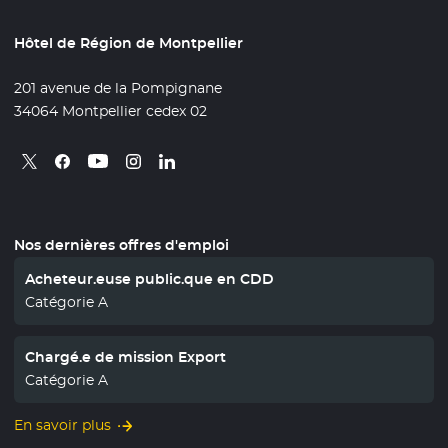
Hôtel de Région de Montpellier
201 avenue de la Pompignane
34064 Montpellier cedex 02
Retrouvez nous sur X
- Nouvelle fenêtre
Retrouvez nous sur Facebook
- Nouvelle fenêtre
Retrouvez nous sur Instagram
- Nouvelle fenêtre
Retrouvez nous sur Linkedin
- Nouvelle fenêtre
Retrouvez nous sur Youtube
- Nouvelle fenêtre
Nos dernières offres d'emploi
Acheteur.euse public.que en CDD
Catégorie A
Chargé.e de mission Export
Catégorie A
En savoir plus