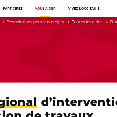
PARTICIPEZ
VOUS AIDER
VIVEZ L’OCCITANIE
diterranée
Des solutions pour vos projets
Toutes les aides
Dis
égional
d’interventi
ation de travaux