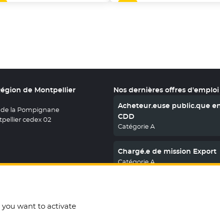
Région de Montpellier
Nos dernières offres d'emploi
Acheteur.euse public.que e
 de la Pompignane
CDD
pellier cedex 02
Catégorie A
Chargé.e de mission Export
Catégorie A
En savoir plus
nous sur X
le fenêtre
uvez nous sur Facebook
ouvelle fenêtre
etrouvez nous sur Youtube
- Nouvelle fenêtre
Retrouvez nous sur Instagram
- Nouvelle fenêtre
Retrouvez nous sur Linkedin
- Nouvelle fenêtre
t you want to activate