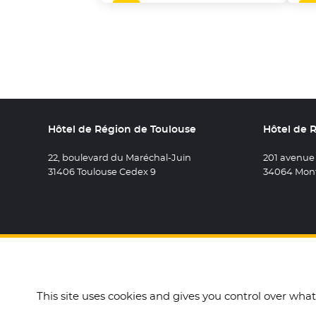
Hôtel de Région de Toulouse
Hôtel de 
22, boulevard du Maréchal-Juin
201 avenue
31406 Toulouse Cedex 9
34064 Mont
Retrouvez 
- Nouvel
Retro
- N
R
This site uses cookies and gives you control over wha