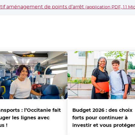
tif aménagement de points d’arrêt
(application PDF, 1.1 Mi
nsports : l’Occitanie fait
Budget 2026 : des choix
uger les lignes avec
forts pour continuer à
us !
investir et vous protége