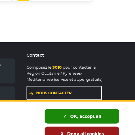
Contact
n
Composez le
3010
pour contacter la
Région Occitanie / Pyrénées-
Méditerranée (service et appel gratuits)
NOUS CONTACTER
LES MAISONS DE RÉGION
OK, accept all
Deny all cookies