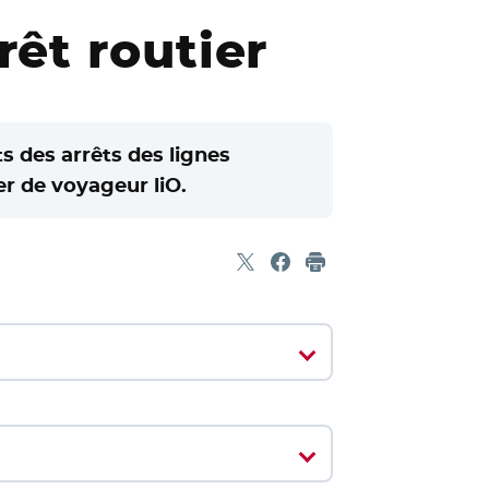
êt routier
 des arrêts des lignes
er de voyageur liO.
Partager sur X
- Nouvelle fenêtre
Partager sur Facebook
- Nouvelle fenêtre
Imprimer