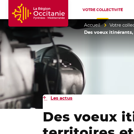
VOTRE COLLECTIVITÉ
Accueil Région Occitanie / Pyrénées-Mé
Accueil
Votre collec
Des voeux itinérants, 
Les actus
Des voeux it
territoires e