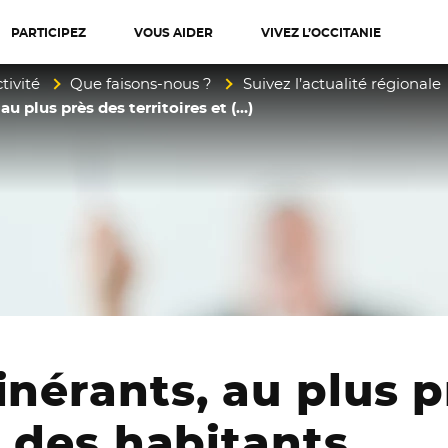
PARTICIPEZ
VOUS AIDER
VIVEZ L’OCCITANIE
diterranée
tivité
Que faisons-nous ?
Suivez l’actualité régionale
au plus près des territoires et (…)
inérants, au plus p
t des habitants