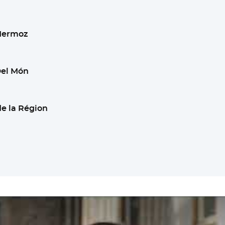
 Mermoz
Del Món
de la Région