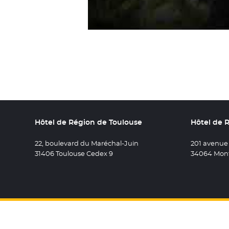
Hôtel de Région de Toulouse
Hôtel de 
22, boulevard du Maréchal-Juin
201 avenue
31406 Toulouse Cedex 9
34064 Mont
Retrouvez 
- Nouvel
Retro
- N
R