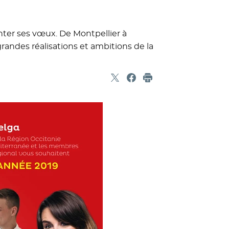
enter ses vœux. De Montpellier à
randes réalisations et ambitions de la
Partager sur X
- Nouvelle fenêtre
Partager sur Facebook
- Nouvelle fenêtre
Imprimer