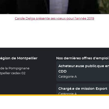
Carole Delga présente ses voeux pour l'année 2019
Région de Montpellier
Nos dernières offres d'emploi
Acheteur.euse public.que e
 de la Pompignane
CDD
pellier cedex 02
Catégorie A
Chargé.e de mission Export
Catégorie A
En savoir plus
nous sur X
le fenêtre
uvez nous sur Facebook
ouvelle fenêtre
etrouvez nous sur Youtube
- Nouvelle fenêtre
Retrouvez nous sur Instagram
- Nouvelle fenêtre
Retrouvez nous sur Linkedin
- Nouvelle fenêtre