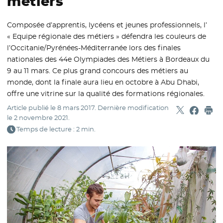
métiers
Composée d’apprentis, lycéens et jeunes professionnels, l’
« Equipe régionale des métiers » défendra les couleurs de
l’Occitanie/Pyrénées-Méditerranée lors des finales
nationales des 44e Olympiades des Métiers à Bordeaux du
9 au 11 mars. Ce plus grand concours des métiers au
monde, dont la finale aura lieu en octobre à Abu Dhabi,
offre une vitrine sur la qualité des formations régionales.
Article publié le
8 mars 2017
. Dernière modification
Partager sur
- Nouvelle f
Partage
- Nouvel
Imp
le
2 novembre 2021
.
Temps de lecture : 2 min.