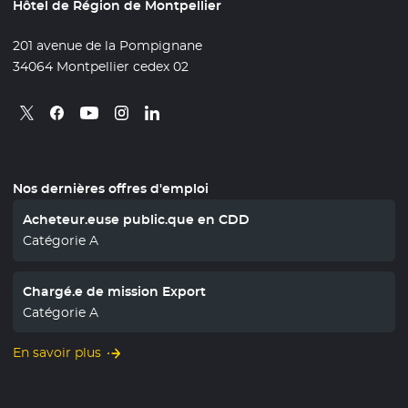
Hôtel de Région de Montpellier
201 avenue de la Pompignane
34064 Montpellier cedex 02
Retrouvez nous sur X
- Nouvelle fenêtre
Retrouvez nous sur Facebook
- Nouvelle fenêtre
Retrouvez nous sur Instagram
- Nouvelle fenêtre
Retrouvez nous sur Linkedin
- Nouvelle fenêtre
Retrouvez nous sur Youtube
- Nouvelle fenêtre
Nos dernières offres d'emploi
Acheteur.euse public.que en CDD
Catégorie A
Chargé.e de mission Export
Catégorie A
En savoir plus