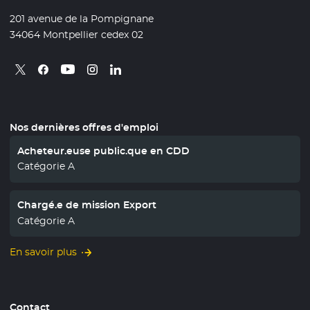
201 avenue de la Pompignane
34064 Montpellier cedex 02
Retrouvez nous sur X
- Nouvelle fenêtre
Retrouvez nous sur Facebook
- Nouvelle fenêtre
Retrouvez nous sur Instagram
- Nouvelle fenêtre
Retrouvez nous sur Linkedin
- Nouvelle fenêtre
Retrouvez nous sur Youtube
- Nouvelle fenêtre
Nos dernières offres d'emploi
Acheteur.euse public.que en CDD
Catégorie A
Chargé.e de mission Export
Catégorie A
En savoir plus
Contact