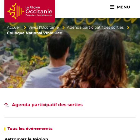
MENU
Accueil Région Occitanie / Pyrénées-Méditerranée
Accueil
Vivez l’Occitanie
Agenda participatif des sorties
Colloque National Vinid’Occ
Agenda participatif
des sorties
Tous
les évènements
Retrouvez la Région