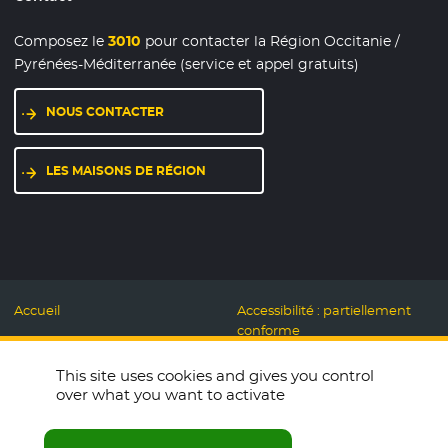
Composez le
3010
pour contacter la Région Occitanie /
Pyrénées-Méditerranée (service et appel gratuits)
NOUS CONTACTER
LES MAISONS DE RÉGION
Accueil
Accessibilité : partiellement
conforme
Mentions légales
Label Numérique
This site uses cookies and gives you control
Données personnelles et
Responsable
over what you want to activate
Cookies
Accueillons ensemble
Espace presse