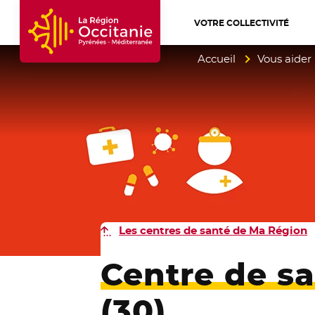
VOTRE COLLECTIVITÉ
Accueil Région Occitanie / Pyrénées-Mé
Accueil
Vous aider
Les centres de santé de Ma Région
Centre de s
(30)