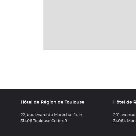
Hôtel de Région de Toulouse
Hôtel de 
22, boulevard du Maréchal-Juin
201 avenue
31406 Toulouse Cedex 9
34064 Mont