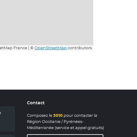
etMap France | ©
OpenStreetMap
contributors
Contact
n
Composez le
3010
pour contacter la
Région Occitanie / Pyrénées-
Méditerranée (service et appel gratuits)