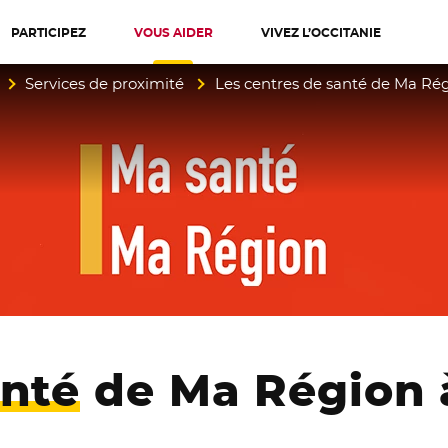
PARTICIPEZ
VOUS AIDER
VIVEZ L’OCCITANIE
diterranée
Services de proximité
Les centres de santé de Ma Ré
anté
de Ma Région 