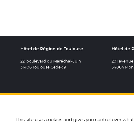
Hôtel de Région de Toulouse
Hôtel de 
22, boulevard du Maréchal-Juin
201 avenue
31406 Toulouse Cedex 9
34064 Mont
Retrouvez 
- Nouvel
Retro
- N
R
This site uses cookies and gives you control over wha
Accueil
Mentions légales
Données personnelles e