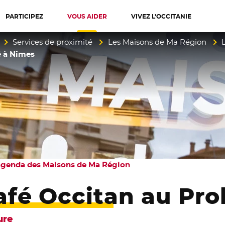
PARTICIPEZ
VOUS AIDER
VIVEZ L’OCCITANIE
diterranée
Services de proximité
Les Maisons de Ma Région
é à Nîmes
agenda des Maisons de Ma Région
afé Occitan au Pro
ure