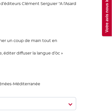
Votre avis nous intéresse !
 d’éditeurs Clément Serguier "A l‘Asard
onner un coup de main tout en
, éditer diffuser la langue d’òc »
yrénées-Méditerranée