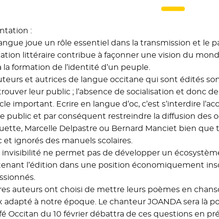
ntation :
angue joue un rôle essentiel dans la transmission et le pa
éation littéraire contribue à façonner une vision du monde
à la formation de l’identité d’un peuple.
uteurs et autrices de langue occitane qui sont édités son
rouver leur public ; l’absence de socialisation et donc de
cle important. Ecrire en langue d’oc, c’est s’interdire l
ce public et par conséquent restreindre la diffusion des
ette, Marcelle Delpastre ou Bernard Manciet bien que t
c et ignorés des manuels scolaires.
 invisibilité ne permet pas de développer un écosystème 
enant l’édition dans une position économiquement insoute
ssionnés.
res auteurs ont choisi de mettre leurs poèmes en chans
 adapté à notre époque. Le chanteur JOANDA sera là po
fé Occitan du 10 février débattra de ces questions en p