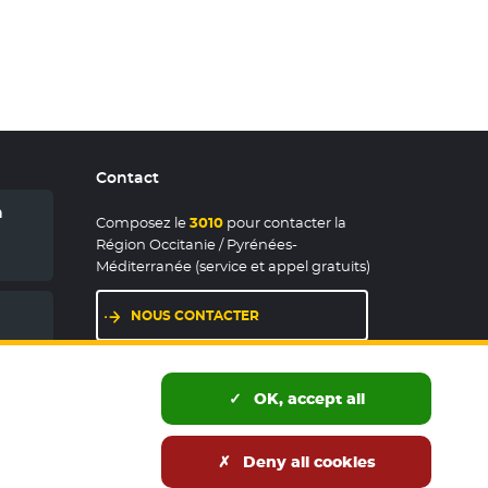
Contact
n
Composez le
3010
pour contacter la
Région Occitanie / Pyrénées-
Méditerranée (service et appel gratuits)
NOUS CONTACTER
LES MAISONS DE RÉGION
OK, accept all
Deny all cookies
és publics
Accessibilité : partiellement conforme