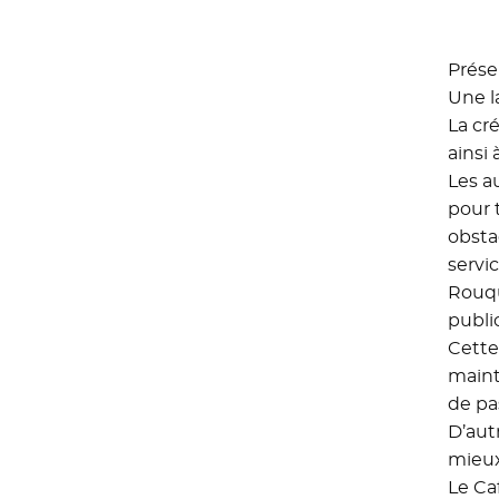
Prése
Une l
La cr
ainsi 
Les a
pour t
obsta
servi
Rouqu
publi
Cette
maint
de pa
D’aut
mieux
Le Ca