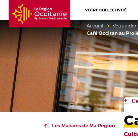
VOTRE COLLECTIVITÉ
Accueil Région Occitanie / Pyrénées-Mé
Accueil
Vous aider
Café Occitan au Prol
L’
C
Les Maisons de Ma Région
Cult