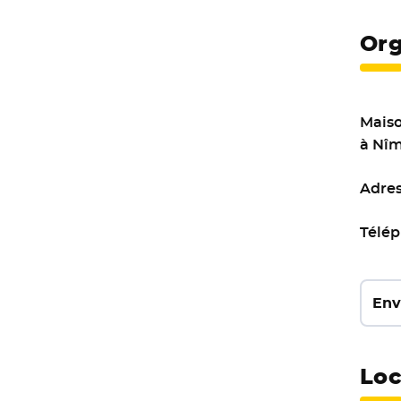
Org
Maiso
à Nî
Adres
Télép
Env
Loc