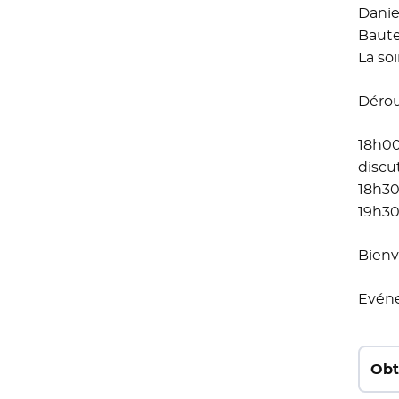
Danie
Baute
La so
Dérou
18h00
discu
18h30 
19h30
Bienv
Evéne
Obt