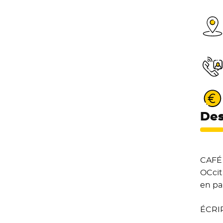
Des
CAFÉ 
OCcit
en pa
ÉCRI