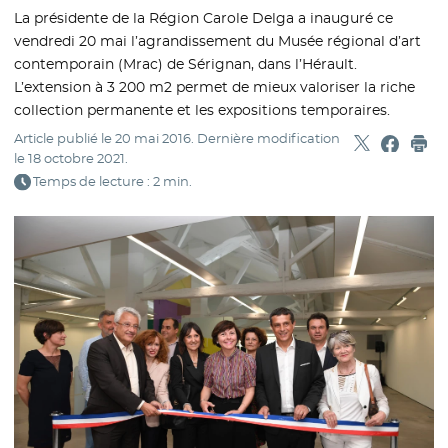
La présidente de la Région Carole Delga a inauguré ce
vendredi 20 mai l’agrandissement du Musée régional d’art
contemporain (Mrac) de Sérignan, dans l’Hérault.
L’extension à 3 200 m2 permet de mieux valoriser la riche
collection permanente et les expositions temporaires.
Article publié le
20 mai 2016
. Dernière modification
Partager sur
- Nouvelle f
Partage
- Nouvel
Imp
le
18 octobre 2021
.
Temps de lecture : 2 min.