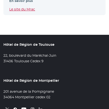
En savoir plus
Le site du Mrac
- Nouvelle fenêtre
Hôtel de Région de Toulouse
22, boulevard du Maréchal-Juin
31406 Toulouse Cedex 9
Hôtel de Région de Montpellier
201 avenue de la Pompignane
34064 Montpellier cedex 02
Retrouvez nous sur X
- Nouvelle fenêtre
Retrouvez nous sur Facebook
- Nouvelle fenêtre
Retrouvez nous sur Instagram
- Nouvelle fenêtre
Retrouvez nous sur Linkedin
- Nouvelle fenêtre
Retrouvez nous sur Youtube
- Nouvelle fenêtre