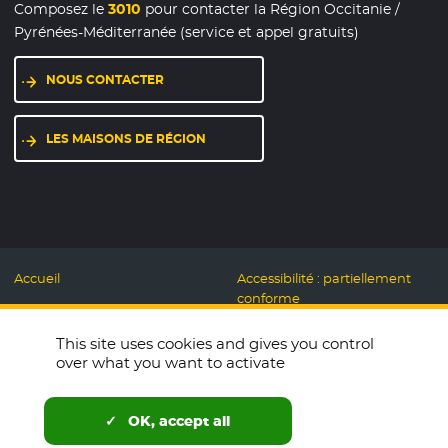
Composez le
3010
pour contacter la Région Occitanie /
Pyrénées-Méditerranée (service et appel gratuits)
NOUS CONTACTER
LES MAISONS DE RÉGION
Accueil
Accessibilité : partiellement
conforme
Mentions légales
Label Numérique
This site uses cookies and gives you control
Données personnelles et
Responsable
over what you want to activate
Cookies
Accueillons ensemble
Espace presse
Labo des usages Web
OK, accept all
Télécharger le logo