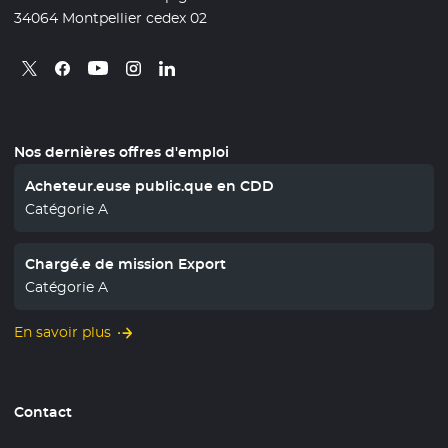
34064 Montpellier cedex 02
Retrouvez nous sur X
- Nouvelle fenêtre
Retrouvez nous sur Facebook
- Nouvelle fenêtre
Retrouvez nous sur Instagram
- Nouvelle fenêtre
Retrouvez nous sur Linkedin
- Nouvelle fenêtre
Retrouvez nous sur Youtube
- Nouvelle fenêtre
Nos dernières offres d'emploi
Acheteur.euse public.que en CDD
Catégorie A
Chargé.e de mission Export
Catégorie A
En savoir plus
Contact