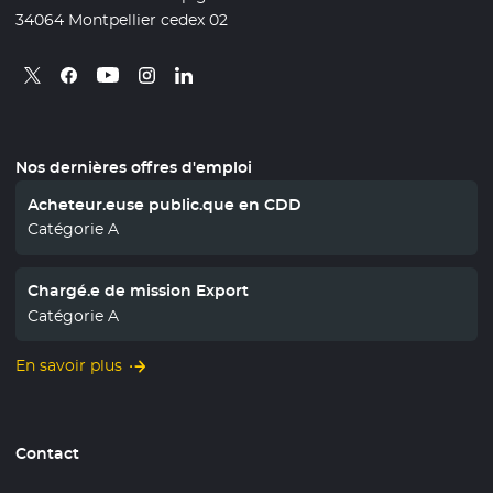
34064 Montpellier cedex 02
Retrouvez nous sur X
- Nouvelle fenêtre
Retrouvez nous sur Facebook
- Nouvelle fenêtre
Retrouvez nous sur Instagram
- Nouvelle fenêtre
Retrouvez nous sur Linkedin
- Nouvelle fenêtre
Retrouvez nous sur Youtube
- Nouvelle fenêtre
Nos dernières offres d'emploi
Acheteur.euse public.que en CDD
Catégorie A
Chargé.e de mission Export
Catégorie A
En savoir plus
Contact