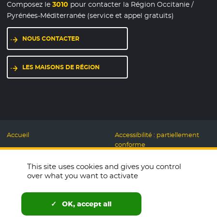
Composez le
3010
pour contacter la Région Occitanie /
Pyrénées-Méditerranée (service et appel gratuits)
NOUS CONTACTER
LES MAISONS DE RÉGION
Accueil
Accessibilité : partiellement
conforme
Mentions légales
Label Numérique
This site uses cookies and gives you control
Données personnelles et
Responsable
over what you want to activate
Cookies
Accueillons ensemble
Espace presse
Labo des usages Web
OK, accept all
Télécharger le logo