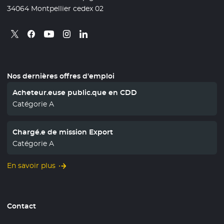
34064 Montpellier cedex 02
Retrouvez nous sur X
- Nouvelle fenêtre
Retrouvez nous sur Facebook
- Nouvelle fenêtre
Retrouvez nous sur Instagram
- Nouvelle fenêtre
Retrouvez nous sur Linkedin
- Nouvelle fenêtre
Retrouvez nous sur Youtube
- Nouvelle fenêtre
Nos dernières offres d'emploi
Acheteur.euse public.que en CDD
Catégorie A
Chargé.e de mission Export
Catégorie A
En savoir plus
Contact