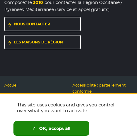
Composez le
3010
pour contacter la Région Occitanie /
Pyrénées-Méditerranée (service et appel gratuits)
NOUS CONTACTER
LES MAISONS DE RÉGION
Accueil
Accessibilité : partiellement
conforme
Mentions légales
Label Numérique
This site uses cookies and gives you control
Données personnelles et
Responsable
over what you want to activate
Cookies
Accueillons ensemble
Espace presse
Labo des usages Web
OK, accept all
Télécharger le logo