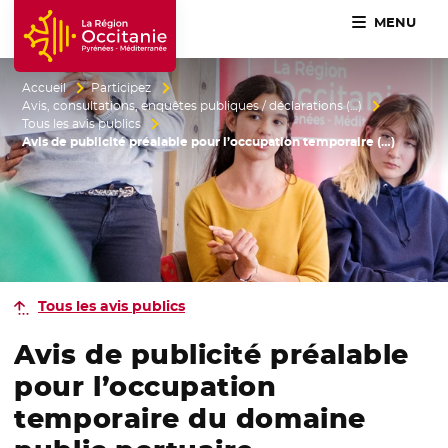
MENU
Accueil Région Occitanie / Pyrénées-Méditerranée
Accueil
Participez
Avis, consultations, enquêtes publiques / déclarations (…)
Tous les avis publics
Avis de publicité préalable pour l’occupation temporaire (…)
Tous les avis publics
Avis de publicité préalable
pour l’occupation
temporaire du domaine