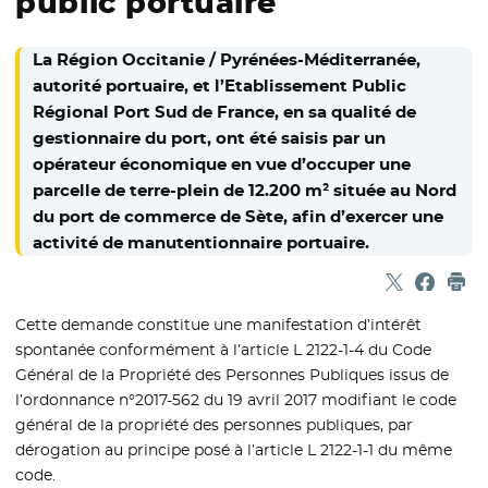
public portuaire
La Région Occitanie / Pyrénées-Méditerranée,
autorité portuaire, et l’Etablissement Public
Régional Port Sud de France, en sa qualité de
gestionnaire du port, ont été saisis par un
opérateur économique en vue d’occuper une
parcelle de terre-plein de 12.200 m² située au Nord
du port de commerce de Sète, afin d’exercer une
activité de manutentionnaire portuaire.
Partager sur
- Nouvelle f
Partage
- Nouvel
Imp
Cette demande constitue une manifestation d’intérêt
spontanée conformément à l’article L 2122-1-4 du Code
Général de la Propriété des Personnes Publiques issus de
l’ordonnance n°2017-562 du 19 avril 2017 modifiant le code
général de la propriété des personnes publiques, par
dérogation au principe posé à l’article L 2122-1-1 du même
code.