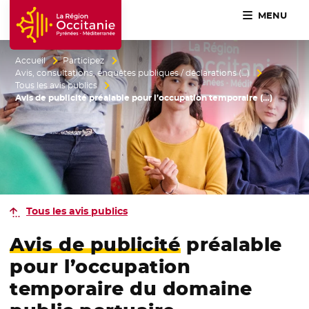
MENU
Accueil Région Occitanie / Pyrénées-Méditerranée
Accueil
Participez
Avis, consultations, enquêtes publiques / déclarations (…)
Tous les avis publics
Avis de publicité préalable pour l’occupation temporaire (…)
Tous les avis publics
Avis de publicité
préalable
pour l’occupation
temporaire du domaine