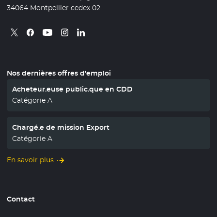
34064 Montpellier cedex 02
Retrouvez nous sur X
- Nouvelle fenêtre
Retrouvez nous sur Facebook
- Nouvelle fenêtre
Retrouvez nous sur Instagram
- Nouvelle fenêtre
Retrouvez nous sur Linkedin
- Nouvelle fenêtre
Retrouvez nous sur Youtube
- Nouvelle fenêtre
Nos dernières offres d'emploi
Acheteur.euse public.que en CDD
Catégorie A
Chargé.e de mission Export
Catégorie A
En savoir plus
Contact