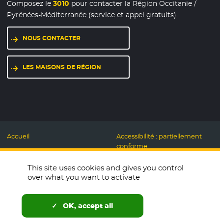
Composez le
3010
pour contacter la Région Occitanie /
Pyrénées-Méditerranée (service et appel gratuits)
NOUS CONTACTER
LES MAISONS DE RÉGION
Accueil
Accessibilité : partiellement
conforme
Mentions légales
Label Numérique
This site uses cookies and gives you control
Données personnelles et
Responsable
over what you want to activate
Cookies
Accueillons ensemble
Espace presse
Labo des usages Web
OK, accept all
Télécharger le logo
Plan du site