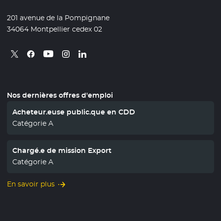
201 avenue de la Pompignane
34064 Montpellier cedex 02
Retrouvez nous sur X
- Nouvelle fenêtre
Retrouvez nous sur Facebook
- Nouvelle fenêtre
Retrouvez nous sur Instagram
- Nouvelle fenêtre
Retrouvez nous sur Linkedin
- Nouvelle fenêtre
Retrouvez nous sur Youtube
- Nouvelle fenêtre
Nos dernières offres d'emploi
Acheteur.euse public.que en CDD
Catégorie A
Chargé.e de mission Export
Catégorie A
En savoir plus