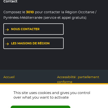
Contact
Composez le
3010
pour contacter la Région Occitanie /
Pyrénées-Méditerranée (service et appel gratuits)
NOUS CONTACTER
LES MAISONS DE RÉGION
Accueil
Accessibilité : partiellement
conforme
Mentions légales
Label Numérique
This site uses cookies and gives you control
Données personnelles et
Responsable
over what you want to activate
Cookies
Accueillons ensemble
Espace presse