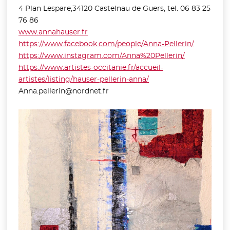
4 Plan Lespare,34120 Castelnau de Guers, tel. 06 83 25
76 86
www.annahauser.fr
- Nouvelle fenêtre
https://www.facebook.com/people/Anna-Pellerin/
- Nouvelle
https://www.instagram.com/Anna%20Pellerin/
- Nouvelle f
https://www.artistes-occitanie.fr/accueil-
artistes/listing/hauser-pellerin-anna/
- Nouvelle fenêtre
Anna.pellerin@nordnet.fr