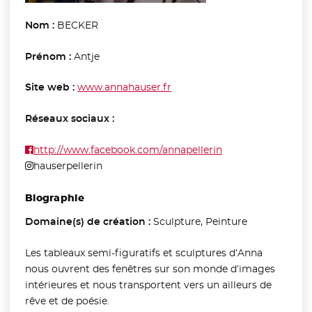
Nom :
BECKER
Prénom :
Antje
Site web :
www.annahauser.fr
- Nouvelle fenêtre
Réseaux sociaux :
http://www.facebook.com/annapellerin
- Nouvelle fenêtre
Site Instagram
hauserpellerin
Biographie
Domaine(s) de création :
Sculpture, Peinture
Les tableaux semi-figuratifs et sculptures d’Anna
nous ouvrent des fenêtres sur son monde d’images
intérieures et nous transportent vers un ailleurs de
rêve et de poésie.