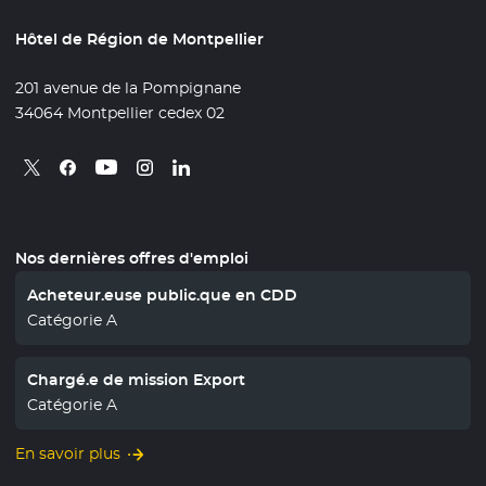
Hôtel de Région de Montpellier
201 avenue de la Pompignane
34064 Montpellier cedex 02
Retrouvez nous sur X
- Nouvelle fenêtre
Retrouvez nous sur Facebook
- Nouvelle fenêtre
Retrouvez nous sur Instagram
- Nouvelle fenêtre
Retrouvez nous sur Linkedin
- Nouvelle fenêtre
Retrouvez nous sur Youtube
- Nouvelle fenêtre
Nos dernières offres d'emploi
Acheteur.euse public.que en CDD
Catégorie A
Chargé.e de mission Export
Catégorie A
En savoir plus