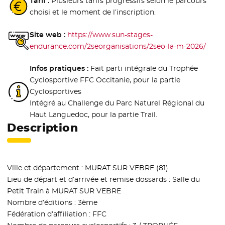
Tarif :
Plusieurs tarifs progressifs selon le parcours
choisi et le moment de l’inscription.
Site web :
https://www.sun-stages-
endurance.com/2seorganisations/2seo-la-m-2026/
- Nou
Infos pratiques :
Fait parti intégrale du Trophée
Cyclosportive FFC Occitanie, pour la partie
Cyclosportives
Intégré au Challenge du Parc Naturel Régional du
Haut Languedoc, pour la partie Trail.
Description
Ville et département : MURAT SUR VEBRE (81)
Lieu de départ et d’arrivée et remise dossards : Salle du
Petit Train à MURAT SUR VEBRE
Nombre d’éditions : 3ème
Fédération d’affiliation : FFC