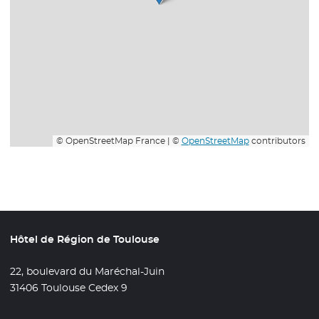
© OpenStreetMap France | ©
OpenStreetMap
contributors
Hôtel de Région de Toulouse
22, boulevard du Maréchal-Juin
31406 Toulouse Cedex 9