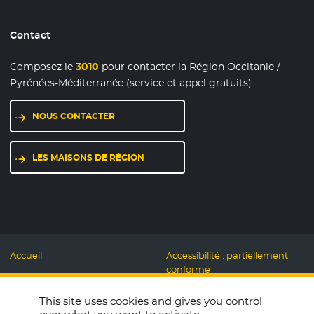
Contact
Composez le
3010
pour contacter la Région Occitanie /
Pyrénées-Méditerranée (service et appel gratuits)
NOUS CONTACTER
LES MAISONS DE RÉGION
Accueil
Accessibilité : partiellement
conforme
Mentions légales
Label Numérique
This site uses cookies and gives you control
Données personnelles et
Responsable