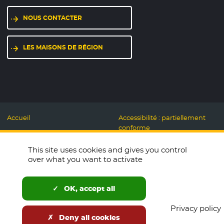
NOUS CONTACTER
LES MAISONS DE RÉGION
Accueil
Accessibilité : partiellement
conforme
Mentions légales
Label Numérique
This site uses cookies and gives you control
Données personnelles et
Responsable
over what you want to activate
Cookies
Accueillons ensemble
Espace presse
Labo des usages Web
OK, accept all
Télécharger le logo
Plan du site
Privacy policy
English
Deny all cookies
Newsletters