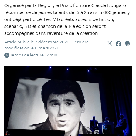
Organisé par la Région, le Prix d’Écriture Claude Nougaro
récompense de jeunes talents de 15 à 25 ans. 5 000 jeunes y
ont déjà participé. Les 17 lauréats auteurs de fiction,
scénario, BD et chanson de la 14e édition seront
accompagnés dans l’aventure de la création.
Article publié le
7 décembre 2020
. Dernière
Partager sur
- Nouvelle f
Partage
- Nouvel
Imp
modification le
11 mars 2021
.
Temps de lecture : 2 min.