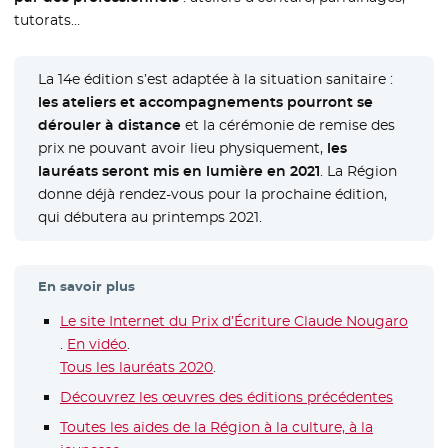
tutorats…
La 14e édition s’est adaptée à la situation sanitaire :
les ateliers et accompagnements pourront se
dérouler à distance
et la cérémonie de remise des
prix ne pouvant avoir lieu physiquement,
les
lauréats seront mis en lumière en 2021
. La Région
donne déjà rendez-vous pour la prochaine édition,
qui débutera au printemps 2021.
En savoir plus
Le site Internet du Prix d’Écriture Claude Nougaro
- Nouvelle fenêtre
.
En vidéo
- Nouvelle fenêtre
.
Tous les lauréats 2020
- Nouvelle fenêtre
.
Découvrez les œuvres des éditions précédentes
- Nouve
Toutes les aides de la Région à la culture, à la