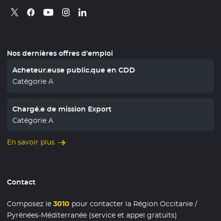
Retrouvez nous sur X
- Nouvelle fenêtre
Retrouvez nous sur Facebook
- Nouvelle fenêtre
Retrouvez nous sur Instagram
- Nouvelle fenêtre
Retrouvez nous sur Linkedin
- Nouvelle fenêtre
Retrouvez nous sur Youtube
- Nouvelle fenêtre
Nos dernières offres d'emploi
Acheteur.euse public.que en CDD
Catégorie A
Chargé.e de mission Export
Catégorie A
En savoir plus
Contact
Composez le
3010
pour contacter la Région Occitanie /
Pyrénées-Méditerranée (service et appel gratuits)