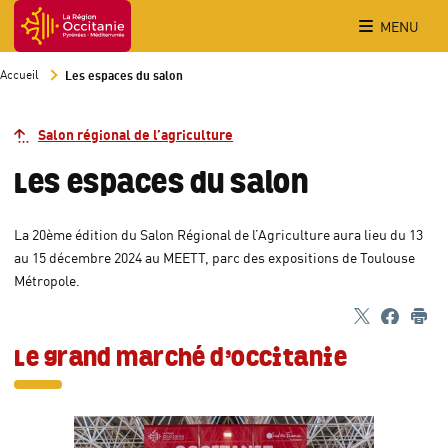
Accueil Région Occitanie / Pyrénées-Méditerranée
MENU
Accueil
Les espaces du salon
Salon régional de l’agriculture
Les espaces du salon
La 20ème édition du Salon Régional de l’Agriculture aura lieu du 13
au 15 décembre 2024 au MEETT, parc des expositions de Toulouse
Métropole.
Partager sur 
- Nouvelle fen
Partager
- Nouvell
Imp
Le grand marché d’Occitanie