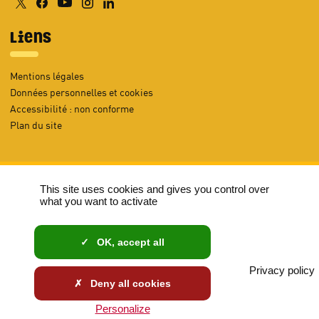
Retrouvez nous sur X
- Nouvelle fenêtre
Retrouvez nous sur Facebook
- Nouvelle fenêtre
Retrouvez nous sur Instagram
- Nouvelle fenêtre
Retrouvez nous sur Linkedin
- Nouvelle fenêtre
Retrouvez nous sur Youtube
- Nouvelle fenêtre
Liens
Mentions légales
Données personnelles et cookies
Accessibilité : non conforme
Plan du site
This site uses cookies and gives you control over
La Région Occitanie
- Nouvelle fenêtre
L’agenda des sorties en
what you want to activate
Occitanie
Sud de France
- Nouvelle fenêtre
Tous nos sites
OK, accept all
Privacy policy
Deny all cookies
laregion.fr
Personalize