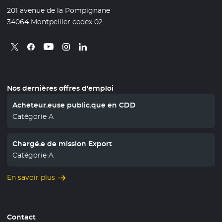
201 avenue de la Pompignane
34064 Montpellier cedex 02
Retrouvez nous sur X
- Nouvelle fenêtre
Retrouvez nous sur Facebook
- Nouvelle fenêtre
Retrouvez nous sur Instagram
- Nouvelle fenêtre
Retrouvez nous sur Linkedin
- Nouvelle fenêtre
Retrouvez nous sur Youtube
- Nouvelle fenêtre
Nos dernières offres d'emploi
Acheteur.euse public.que en CDD
Catégorie A
Chargé.e de mission Export
Catégorie A
En savoir plus
Contact