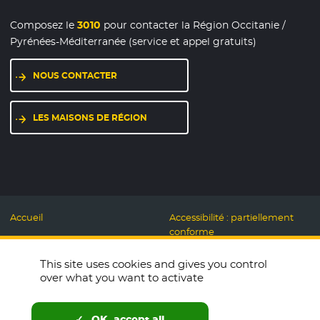
Composez le
3010
pour contacter la Région Occitanie /
Pyrénées-Méditerranée (service et appel gratuits)
NOUS CONTACTER
LES MAISONS DE RÉGION
Accueil
Accessibilité : partiellement
conforme
Mentions légales
Label Numérique
This site uses cookies and gives you control
Données personnelles et
Responsable
over what you want to activate
Cookies
Accueillons ensemble
Espace presse
Labo des usages Web
OK, accept all