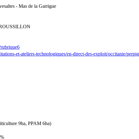
vesaltes - Mas de la Garrigue
 ROUSSILLON
?rubrique6
loitations-et-ateliers-technologiques/en-direct-des-exploit/occitanie/per
Viticulture 9ha, PPAM 6ha)
0%