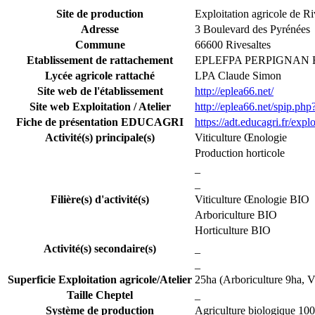
Site de production
Exploitation agricole de Ri
Adresse
3 Boulevard des Pyrénées
Commune
66600 Rivesaltes
Etablissement de rattachement
EPLEFPA PERPIGNAN
Lycée agricole rattaché
LPA Claude Simon
Site web de l'établissement
http://eplea66.net/
Site web Exploitation / Atelier
http://eplea66.net/spip.php
Fiche de présentation EDUCAGRI
https://adt.educagri.fr/exp
Activité(s) principale(s)
Viticulture Œnologie
Production horticole
_
_
Filière(s) d'activité(s)
Viticulture Œnologie BIO
Arboriculture BIO
Horticulture BIO
Activité(s) secondaire(s)
_
_
Superficie Exploitation agricole/Atelier
25ha (Arboriculture 9ha, 
Taille Cheptel
_
Système de production
Agriculture biologique 10