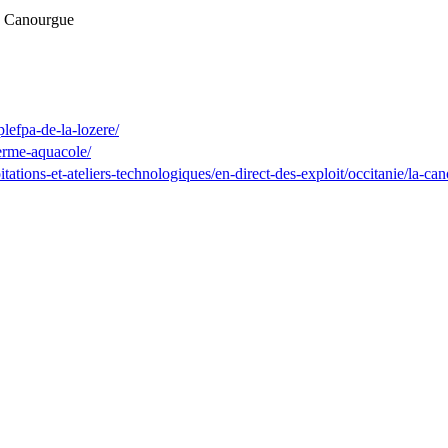
la Canourgue
plefpa-de-la-lozere/
ferme-aquacole/
loitations-et-ateliers-technologiques/en-direct-des-exploit/occitanie/la-