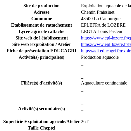
Site de production
Exploitation aquacole de 
Adresse
Chemin Fraissinet
Commune
48500 La Canourgue
Etablissement de rattachement
EPLEFPA de LOZERE
Lycée agricole rattaché
LEGTA Louis Pasteur
Site web de l'établissement
https://www.epl-lozere.fr/e
Site web Exploitation / Atelier
https://www.epl-lozere.fr/
Fiche de présentation EDUCAGRI
https://adt.educagri.fr/exp
Activité(s) principale(s)
Production aquacole
_
_
_
Filière(s) d'activité(s)
Aquaculture continentale
_
_
_
Activité(s) secondaire(s)
_
_
Superficie Exploitation agricole/Atelier
26T
Taille Cheptel
_