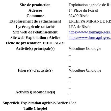
Site de production
Exploitation agricole de Ri
Adresse
14 Place du Foirail
Commune
32400 Riscle
Etablissement de rattachement
EPLEFPA MIRANDE RI
Lycée agricole rattaché
LPA de Riscle
Site web de l'établissement
https://www.formagri-gers.
Site web Exploitation / Atelier
https://www.formagri-gers.
Fiche de présentation EDUCAGRI
Activité(s) principale(s)
Viticulture Œnologie
_
_
_
Filière(s) d'activité(s)
Viticulture Œnologie
_
_
_
Activité(s) secondaire(s)
_
_
Superficie Exploitation agricole/Atelier
15ha
Taille Cheptel
_