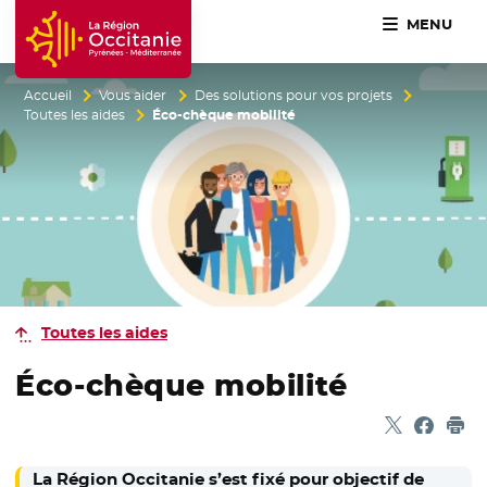
MENU
Accueil Région Occitanie / Pyrénées-Méditerranée
Accueil
Vous aider
Des solutions pour vos projets
Toutes les aides
Éco-chèque mobilité
Toutes les aides
Éco-chèque mobilité
Partager sur
- Nouvelle f
Partage
- Nouvel
Imp
La Région Occitanie s’est fixé pour objectif de