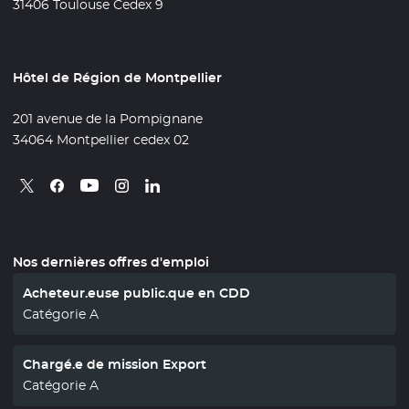
31406 Toulouse Cedex 9
Hôtel de Région de Montpellier
201 avenue de la Pompignane
34064 Montpellier cedex 02
Retrouvez nous sur X
- Nouvelle fenêtre
Retrouvez nous sur Facebook
- Nouvelle fenêtre
Retrouvez nous sur Instagram
- Nouvelle fenêtre
Retrouvez nous sur Linkedin
- Nouvelle fenêtre
Retrouvez nous sur Youtube
- Nouvelle fenêtre
Nos dernières offres d'emploi
Acheteur.euse public.que en CDD
Catégorie A
Chargé.e de mission Export
Catégorie A