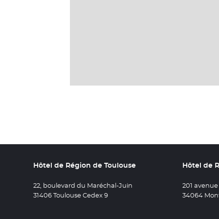
Hôtel de Région de Toulouse
Hôtel de 
22, boulevard du Maréchal-Juin
201 avenue
31406 Toulouse Cedex 9
34064 Mont