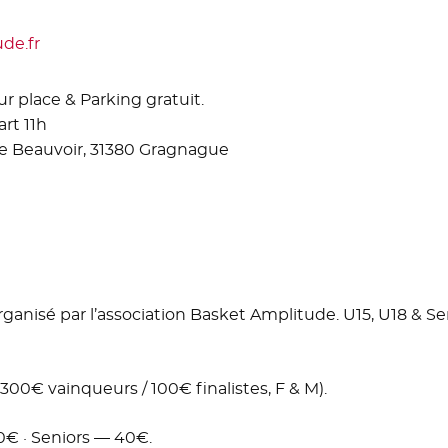
de.fr
- Nouvelle fenêtre
r place & Parking gratuit.
art 11h
e Beauvoir, 31380 Gragnague
rganisé par l’association Basket Amplitude. U15, U18 & S
300€ vainqueurs / 100€ finalistes, F & M).
30€ · Seniors — 40€.