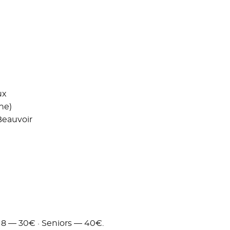
ux
ne)
eauvoir
U18 — 30€ · Seniors — 40€.