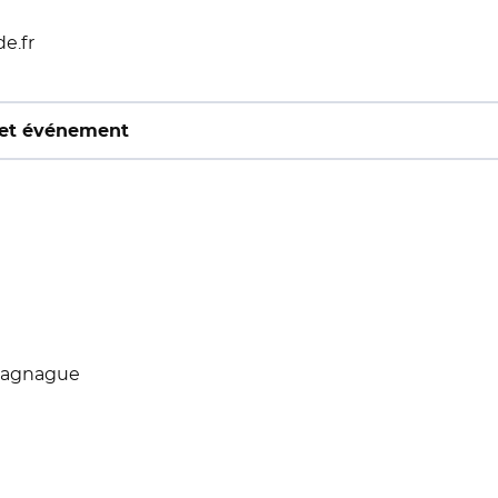
de.fr
cet événement
Gragnague
 Nouvelle fenêtre