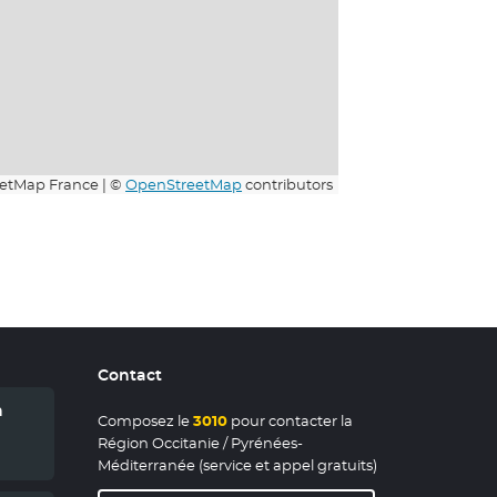
etMap France | ©
OpenStreetMap
contributors
Contact
n
Composez le
3010
pour contacter la
Région Occitanie / Pyrénées-
Méditerranée (service et appel gratuits)