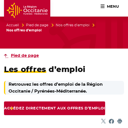
MENU
Accueil Région Occitanie / Pyrénées-Méditerranée
Accueil
Pied de page
Nos offres d’emploi
Nos offres d’emploi
Pied de page
Les offres
d’emploi
Retrouvez les offres d’emploi de la Région
Occitanie / Pyrénées-Méditerranée.
ACCÉDEZ DIRECTEMENT AUX OFFRES D’EMPLOI
Partager sur
- Nouvelle f
Partage
- Nouvel
Imp