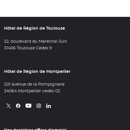
Hôtel de Région de Toulouse
22, boulevard du Maréchal-Juin
31406 Toulouse Cedex 9
Hôtel de Région de Montpellier
201 avenue de la Pompignane
34064 Montpellier cedex 02
Retrouvez nous sur X
- Nouvelle fenêtre
Retrouvez nous sur Facebook
- Nouvelle fenêtre
Retrouvez nous sur Instagram
- Nouvelle fenêtre
Retrouvez nous sur Linkedin
- Nouvelle fenêtre
Retrouvez nous sur Youtube
- Nouvelle fenêtre
Nos dernières offres d'emploi