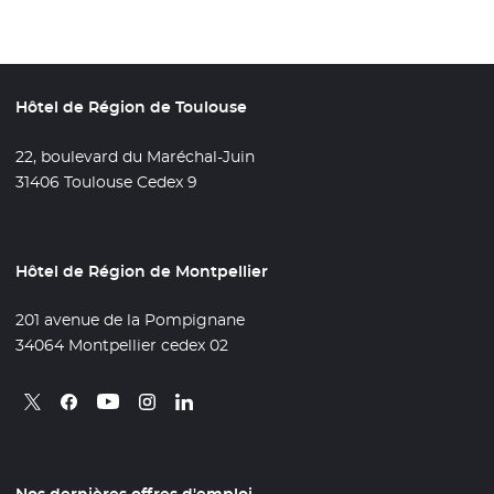
Hôtel de Région de Toulouse
22, boulevard du Maréchal-Juin
31406 Toulouse Cedex 9
Hôtel de Région de Montpellier
201 avenue de la Pompignane
34064 Montpellier cedex 02
Retrouvez nous sur X
- Nouvelle fenêtre
Retrouvez nous sur Facebook
- Nouvelle fenêtre
Retrouvez nous sur Instagram
- Nouvelle fenêtre
Retrouvez nous sur Linkedin
- Nouvelle fenêtre
Retrouvez nous sur Youtube
- Nouvelle fenêtre
Nos dernières offres d'emploi