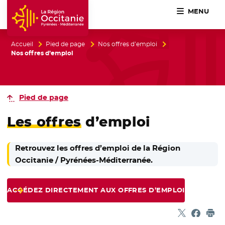
MENU
Accueil Région Occitanie / Pyrénées-Méditerranée
Accueil
Pied de page
Nos offres d’emploi
Nos offres d’emploi
Pied de page
Les offres
d’emploi
Retrouvez les offres d’emploi de la Région
Occitanie / Pyrénées-Méditerranée.
ACCÉDEZ DIRECTEMENT AUX OFFRES D’EMPLOI
Partager sur
- Nouvelle f
Partage
- Nouvel
Imp