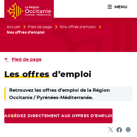
MENU
Accueil Région Occitanie / Pyrénées-Méditerranée
Accueil
Pied de page
Nos offres d’emploi
Nos offres d’emploi
Pied de page
Les offres
d’emploi
Retrouvez les offres d’emploi de la Région
Occitanie / Pyrénées-Méditerranée.
ACCÉDEZ DIRECTEMENT AUX OFFRES D’EMPLOI
Partager sur
- Nouvelle f
Partage
- Nouvel
Imp