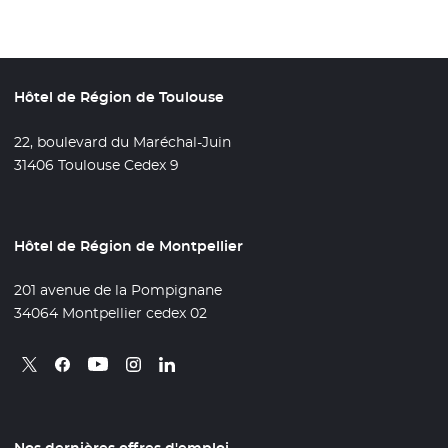
Hôtel de Région de Toulouse
22, boulevard du Maréchal-Juin
31406 Toulouse Cedex 9
Hôtel de Région de Montpellier
201 avenue de la Pompignane
34064 Montpellier cedex 02
Retrouvez nous sur X
- Nouvelle fenêtre
Retrouvez nous sur Facebook
- Nouvelle fenêtre
Retrouvez nous sur Instagram
- Nouvelle fenêtre
Retrouvez nous sur Linkedin
- Nouvelle fenêtre
Retrouvez nous sur Youtube
- Nouvelle fenêtre
Nos dernières offres d'emploi