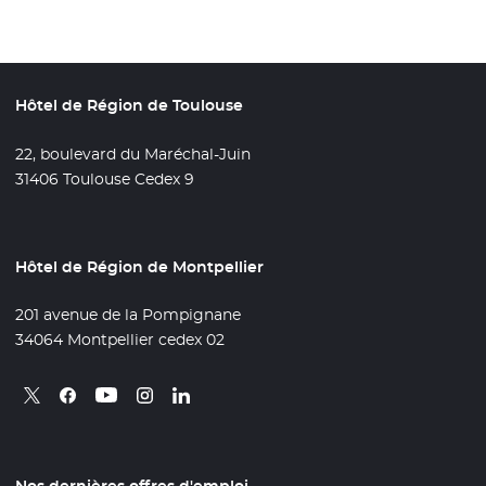
Hôtel de Région de Toulouse
22, boulevard du Maréchal-Juin
31406 Toulouse Cedex 9
Hôtel de Région de Montpellier
201 avenue de la Pompignane
34064 Montpellier cedex 02
Retrouvez nous sur X
- Nouvelle fenêtre
Retrouvez nous sur Facebook
- Nouvelle fenêtre
Retrouvez nous sur Instagram
- Nouvelle fenêtre
Retrouvez nous sur Linkedin
- Nouvelle fenêtre
Retrouvez nous sur Youtube
- Nouvelle fenêtre
Nos dernières offres d'emploi