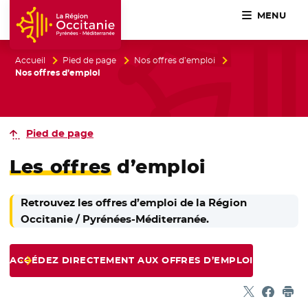
MENU
Accueil Région Occitanie / Pyrénées-Méditerranée
Accueil
Pied de page
Nos offres d’emploi
Nos offres d’emploi
Pied de page
Les offres
d’emploi
Retrouvez les offres d’emploi de la Région
Occitanie / Pyrénées-Méditerranée.
ACCÉDEZ DIRECTEMENT AUX OFFRES D’EMPLOI
Partager sur
- Nouvelle f
Partage
- Nouvel
Imp