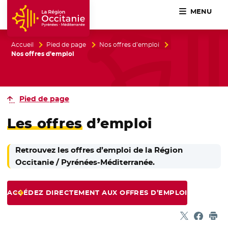
MENU
Accueil Région Occitanie / Pyrénées-Méditerranée
Accueil
Pied de page
Nos offres d’emploi
Nos offres d’emploi
Pied de page
Les offres
d’emploi
Retrouvez les offres d’emploi de la Région
Occitanie / Pyrénées-Méditerranée.
ACCÉDEZ DIRECTEMENT AUX OFFRES D’EMPLOI
Partager sur
- Nouvelle f
Partage
- Nouvel
Imp