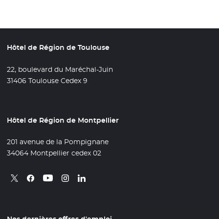
Hôtel de Région de Toulouse
22, boulevard du Maréchal-Juin
31406 Toulouse Cedex 9
Hôtel de Région de Montpellier
201 avenue de la Pompignane
34064 Montpellier cedex 02
Retrouvez nous sur X
- Nouvelle fenêtre
Retrouvez nous sur Facebook
- Nouvelle fenêtre
Retrouvez nous sur Instagram
- Nouvelle fenêtre
Retrouvez nous sur Linkedin
- Nouvelle fenêtre
Retrouvez nous sur Youtube
- Nouvelle fenêtre
Nos dernières offres d'emploi