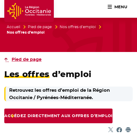
MENU
Accueil Région Occitanie / Pyrénées-Méditerranée
Accueil
Pied de page
Nos offres d’emploi
Nos offres d’emploi
Pied de page
Les offres
d’emploi
Retrouvez les offres d’emploi de la Région
Occitanie / Pyrénées-Méditerranée.
ACCÉDEZ DIRECTEMENT AUX OFFRES D’EMPLOI
Partager sur
- Nouvelle f
Partage
- Nouvel
Imp