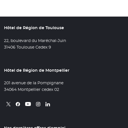
Hôtel de Région de Toulouse
22, boulevard du Maréchal-Juin
31406 Toulouse Cedex 9
Hôtel de Région de Montpellier
201 avenue de la Pompignane
34064 Montpellier cedex 02
Retrouvez nous sur X
- Nouvelle fenêtre
Retrouvez nous sur Facebook
- Nouvelle fenêtre
Retrouvez nous sur Instagram
- Nouvelle fenêtre
Retrouvez nous sur Linkedin
- Nouvelle fenêtre
Retrouvez nous sur Youtube
- Nouvelle fenêtre
Nos dernières offres d'emploi