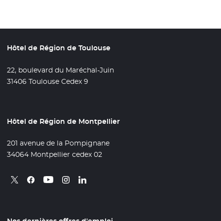
Hôtel de Région de Toulouse
22, boulevard du Maréchal-Juin
31406 Toulouse Cedex 9
Hôtel de Région de Montpellier
201 avenue de la Pompignane
34064 Montpellier cedex 02
Retrouvez nous sur X
- Nouvelle fenêtre
Retrouvez nous sur Facebook
- Nouvelle fenêtre
Retrouvez nous sur Instagram
- Nouvelle fenêtre
Retrouvez nous sur Linkedin
- Nouvelle fenêtre
Retrouvez nous sur Youtube
- Nouvelle fenêtre
Nos dernières offres d'emploi