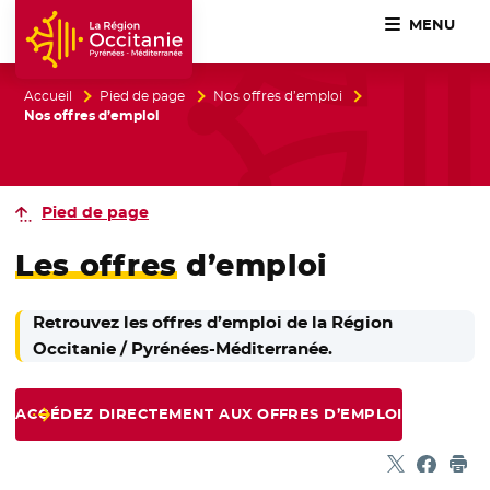
MENU
Accueil Région Occitanie / Pyrénées-Méditerranée
Accueil
Pied de page
Nos offres d’emploi
Nos offres d’emploi
Pied de page
Les offres
d’emploi
Retrouvez les offres d’emploi de la Région
Occitanie / Pyrénées-Méditerranée.
ACCÉDEZ DIRECTEMENT AUX OFFRES D’EMPLOI
Partager sur
- Nouvelle f
Partage
- Nouvel
Imp