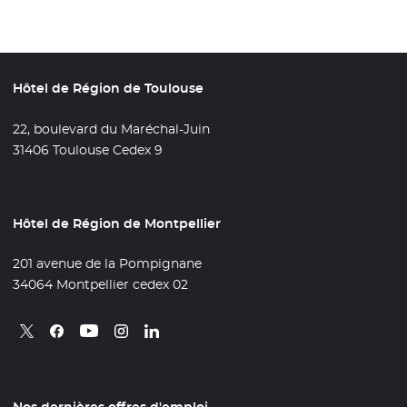
Hôtel de Région de Toulouse
22, boulevard du Maréchal-Juin
31406 Toulouse Cedex 9
Hôtel de Région de Montpellier
201 avenue de la Pompignane
34064 Montpellier cedex 02
Retrouvez nous sur X
- Nouvelle fenêtre
Retrouvez nous sur Facebook
- Nouvelle fenêtre
Retrouvez nous sur Instagram
- Nouvelle fenêtre
Retrouvez nous sur Linkedin
- Nouvelle fenêtre
Retrouvez nous sur Youtube
- Nouvelle fenêtre
Nos dernières offres d'emploi