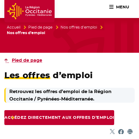
MENU
Accueil Région Occitanie / Pyrénées-Méditerranée
Accueil
Pied de page
Nos offres d’emploi
Nos offres d’emploi
Pied de page
Les offres
d’emploi
Retrouvez les offres d’emploi de la Région
Occitanie / Pyrénées-Méditerranée.
ACCÉDEZ DIRECTEMENT AUX OFFRES D’EMPLOI
Partager sur
- Nouvelle f
Partage
- Nouvel
Imp