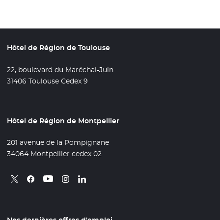
Hôtel de Région de Toulouse
22, boulevard du Maréchal-Juin
31406 Toulouse Cedex 9
Hôtel de Région de Montpellier
201 avenue de la Pompignane
34064 Montpellier cedex 02
Retrouvez nous sur X
- Nouvelle fenêtre
Retrouvez nous sur Facebook
- Nouvelle fenêtre
Retrouvez nous sur Instagram
- Nouvelle fenêtre
Retrouvez nous sur Linkedin
- Nouvelle fenêtre
Retrouvez nous sur Youtube
- Nouvelle fenêtre
Nos dernières offres d'emploi