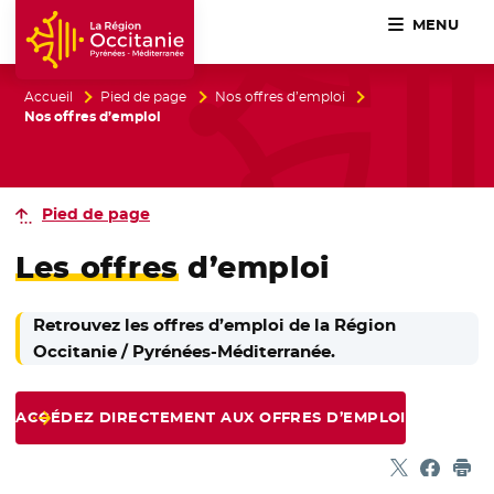
MENU
Accueil Région Occitanie / Pyrénées-Méditerranée
Accueil
Pied de page
Nos offres d’emploi
Nos offres d’emploi
Pied de page
Les offres
d’emploi
Retrouvez les offres d’emploi de la Région
Occitanie / Pyrénées-Méditerranée.
ACCÉDEZ DIRECTEMENT AUX OFFRES D’EMPLOI
Partager sur
- Nouvelle f
Partage
- Nouvel
Imp