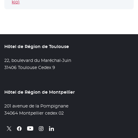
kio)
- Nouvelle fenêtre
Hôtel de Région de Toulouse
22, boulevard du Maréchal-Juin
31406 Toulouse Cedex 9
Hôtel de Région de Montpellier
201 avenue de la Pompignane
34064 Montpellier cedex 02
Retrouvez nous sur X
- Nouvelle fenêtre
Retrouvez nous sur Facebook
- Nouvelle fenêtre
Retrouvez nous sur Instagram
- Nouvelle fenêtre
Retrouvez nous sur Linkedin
- Nouvelle fenêtre
Retrouvez nous sur Youtube
- Nouvelle fenêtre