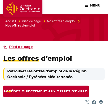
MENU
Accueil Région Occitanie / Pyrénées-Méditerranée
Accueil
Pied de page
Nos offres d’emploi
Nos offres d’emploi
Pied de page
Les offres
d’emploi
Retrouvez les offres d’emploi de la Région
Occitanie / Pyrénées-Méditerranée.
ACCÉDEZ DIRECTEMENT AUX OFFRES D’EMPLOI
Partager sur
- Nouvelle f
Partage
- Nouvel
Imp