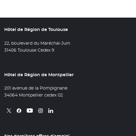
Hôtel de Région de Toulouse
22, boulevard du Maréchal-Juin
31406 Toulouse Cedex 9
Hôtel de Région de Montpellier
201 avenue de la Pompignane
34064 Montpellier cedex 02
Retrouvez nous sur X
- Nouvelle fenêtre
Retrouvez nous sur Facebook
- Nouvelle fenêtre
Retrouvez nous sur Instagram
- Nouvelle fenêtre
Retrouvez nous sur Linkedin
- Nouvelle fenêtre
Retrouvez nous sur Youtube
- Nouvelle fenêtre
Nos dernières offres d'emploi