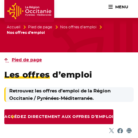
MENU
Accueil Région Occitanie / Pyrénées-Méditerranée
Accueil
Pied de page
Nos offres d’emploi
Nos offres d’emploi
Pied de page
Les offres
d’emploi
Retrouvez les offres d’emploi de la Région
Occitanie / Pyrénées-Méditerranée.
ACCÉDEZ DIRECTEMENT AUX OFFRES D’EMPLOI
Partager sur
- Nouvelle f
Partage
- Nouvel
Imp